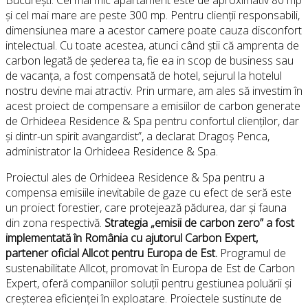
București. Cel mai mic apartament este de aproximativ 80 mp
și cel mai mare are peste 300 mp. Pentru clienții responsabili,
dimensiunea mare a acestor camere poate cauza disconfort
intelectual. Cu toate acestea, atunci când știi că amprenta de
carbon legată de șederea ta, fie ea in scop de business sau
de vacanța, a fost compensată de hotel, sejurul la hotelul
nostru devine mai atractiv. Prin urmare, am ales să investim în
acest proiect de compensare a emisiilor de carbon generate
de Orhideea Residence & Spa pentru confortul clienților, dar
și dintr-un spirit avangardist”, a declarat Dragoș Penca,
administrator la Orhideea Residence & Spa.
Proiectul ales de Orhideea Residence & Spa pentru a
compensa emisiile inevitabile de gaze cu efect de seră este
un proiect forestier, care protejează pădurea, dar și fauna
din zona respectivă.
Strategia „emisii de carbon zero” a fost
implementată în România cu ajutorul Carbon Expert,
partener oficial Allcot pentru Europa de Est.
Programul de
sustenabilitate Allcot, promovat în Europa de Est de Carbon
Expert, oferă companiilor soluții pentru gestiunea poluării și
creșterea eficienței în exploatare. Proiectele sustinute de