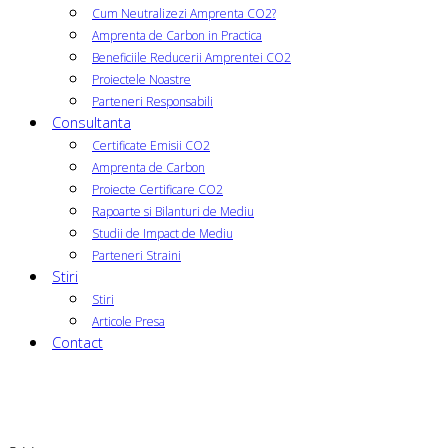
Cum Neutralizezi Amprenta CO2?
Amprenta de Carbon in Practica
Beneficiile Reducerii Amprentei CO2
Proiectele Noastre
Parteneri Responsabili
Consultanta
Certificate Emisii CO2
Amprenta de Carbon
Proiecte Certificare CO2
Rapoarte si Bilanturi de Mediu
Studii de Impact de Mediu
Parteneri Straini
Stiri
Stiri
Articole Presa
Contact