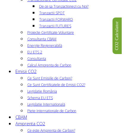
De ce sa Tranzactionezi cu Noi?
Tranzactii SPOT
Tranzactii FORWARD
CO2 Calculator
Tranzactii FUTURES
Proiecte Certificate Voluntare
Consultanta CBAM
Energie Regenerabilă
EU ETS 2
Consultanta
Calcul Amprenta de Carbon
Emisii CO2
Ce Sunt Emisiile de Carbon?
Ce Sunt Certificatele de Emisii CO2?
Legislatie România
Schema EU ETS
Legislatie Internatională
Piete Internationale de Carbon
CBAM
Amprenta CO2
Ce este Amprenta de Carbon?