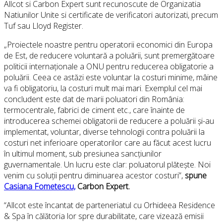
Allcot si Carbon Expert sunt recunoscute de Organizatia
Natiunilor Unite si certificate de verificatori autorizati, precum
Tuf sau Lloyd Register.
„Proiectele noastre pentru operatorii economici din Europa
de Est, de reducere voluntară a poluării, sunt premergătoare
politicii internaționale a ONU pentru reducerea obligatorie a
poluării. Ceea ce astăzi este voluntar la costuri minime, mâine
va fi obligatoriu, la costuri mult mai mari. Exemplul cel mai
concludent este dat de marii poluatori din România:
termocentrale, fabrici de ciment etc., care înainte de
introducerea schemei obligatorii de reducere a poluării și-au
implementat, voluntar, diverse tehnologii contra poluării la
costuri net inferioare operatorilor care au făcut acest lucru
în ultimul moment, sub presiunea sancțiunilor
guvernamentale. Un lucru este clar: poluatorul plătește. Noi
venim cu soluții pentru diminuarea acestor costuri”,
spune
Casiana Fometescu,
Carbon Expert.
“Allcot este încantat de parteneriatul cu Orhideea Residence
& Spa în călătoria lor spre durabilitate, care vizează emisii