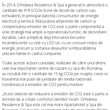
În 2014, Orhideea Residence & Spa a generat în atmosferă o
cantitate de 418 tCO2e (tone de dioxid de carbon sau
echivalent), în principal datorită consumurilor de energie
electrică și termică. Măsurarea amprentei de carbon și
compensarea emisiilor de CO2 este o parte componentă a
unei strategii mai ample a operatorului turistic, de dezvoltare
durabila, care a implicat deja înlocuirea becurilor
incandescente cu cele cu LED-uri, cu un consum redus de
energie, precum și sortarea deșeurilor și îmbunătățirea
utilizarii hârtiei în cadrul companiei.
Toate aceste acțiuni cumulate, realizate de către unul dintre
cele mai importante centre de cazare cu spa din România,
au rezultat intr-o cantitate de 15 kg CO2e pe noapte, ceea ce
înseamnă mai puțin de jumătate din media națională
românească a emisiilor de CO2 pentru hoteluri.
„Acest obiectiv de reducere a emisiilor de CO2 este o parte a
dorinței de a crește confortul clienților noștri. Orhideea
Residence & Spa este cel mai mare Apartahotel și Spa din