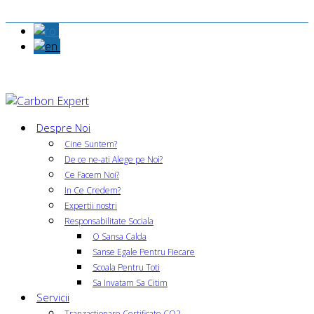
Despre Noi
Cine Suntem?
De ce ne-ati Alege pe Noi?
Ce Facem Noi?
In Ce Credem?
Expertii nostri
Responsabilitate Sociala
O Sansa Calda
Sanse Egale Pentru Fiecare
Scoala Pentru Toti
Sa Invatam Sa Citim
Servicii
Tranzactionare Certificate CO2