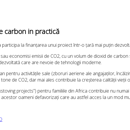
 carbon in practică
rticipa la finanțarea unui proiect într-o țară mai puțin dezvolt
a sau economisi emisii de CO2, cu un volum de dioxid de carbon s
n dezvoltată care are nevoie de tehnologii moderne.
ntru activitățile sale (zboruri aeriene ale angajaților, încălzir
tone de CO2, dar mai ales contribuie la creșterea calității vieții
stoving projects”) pentru familiile din Africa contribuie nu numai
ții acestor oameni defavorizați care au astfel acces la un mod mult
ED