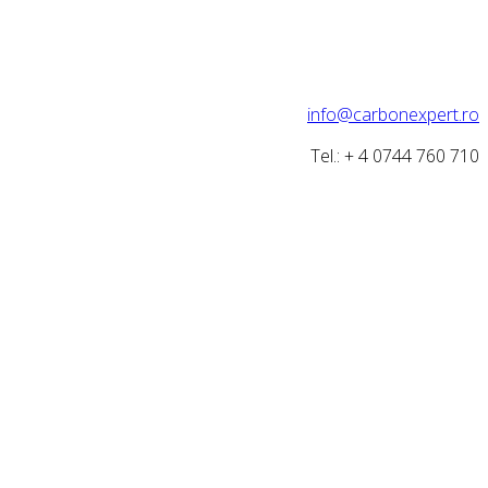
info@carbonexpert.ro
Tel.: + 4 0744 760 710