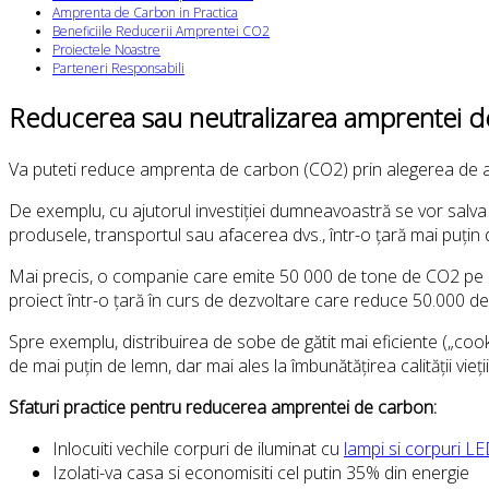
Amprenta de Carbon in Practica
Beneficiile Reducerii Amprentei CO2
Proiectele Noastre
Parteneri Responsabili
Reducerea sau neutralizarea amprentei de
Va puteti reduce amprenta de carbon (CO2) prin alegerea de a pa
De exemplu, cu ajutorul investiției dumneavoastră se vor salv
produsele, transportul sau afacerea dvs., într-o țară mai puți
Mai precis, o companie care emite 50 000 de tone de CO2 pe an pe
proiect într-o țară în curs de dezvoltare care reduce 50.000 de 
Spre exemplu, distribuirea de sobe de gătit mai eficiente („cook
de mai puțin de lemn, dar mai ales la îmbunătățirea calității vie
Sfaturi practice pentru reducerea amprentei de carbon:
Inlocuiti vechile corpuri de iluminat cu
lampi si corpuri L
Izolati-va casa si economisiti cel putin 35% din energie