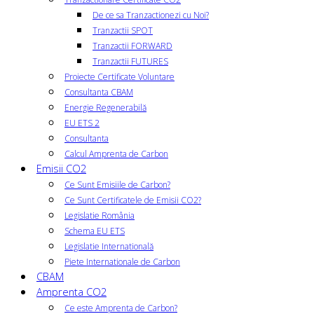
De ce sa Tranzactionezi cu Noi?
Tranzactii SPOT
Tranzactii FORWARD
Tranzactii FUTURES
Proiecte Certificate Voluntare
Consultanta CBAM
Energie Regenerabilă
EU ETS 2
Consultanta
Calcul Amprenta de Carbon
Emisii CO2
Ce Sunt Emisiile de Carbon?
Ce Sunt Certificatele de Emisii CO2?
Legislatie România
Schema EU ETS
Legislatie Internatională
Piete Internationale de Carbon
CBAM
Amprenta CO2
Ce este Amprenta de Carbon?