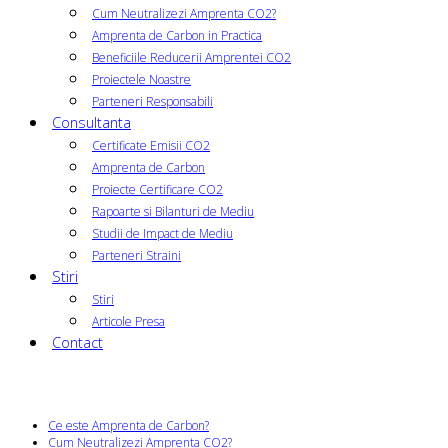
Cum Neutralizezi Amprenta CO2?
Amprenta de Carbon in Practica
Beneficiile Reducerii Amprentei CO2
Proiectele Noastre
Parteneri Responsabili
Consultanta
Certificate Emisii CO2
Amprenta de Carbon
Proiecte Certificare CO2
Rapoarte si Bilanturi de Mediu
Studii de Impact de Mediu
Parteneri Straini
Stiri
Stiri
Articole Presa
Contact
Ce este Amprenta de Carbon?
Cum Neutralizezi Amprenta CO2?