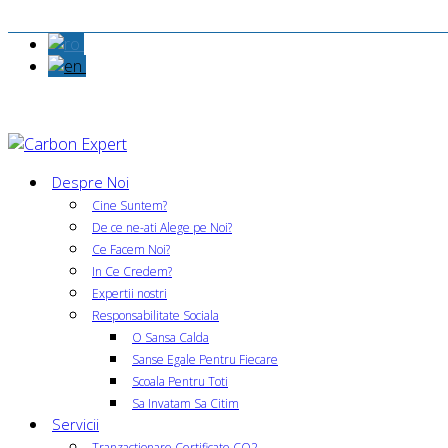
Despre Noi
Cine Suntem?
De ce ne-ati Alege pe Noi?
Ce Facem Noi?
In Ce Credem?
Expertii nostri
Responsabilitate Sociala
O Sansa Calda
Sanse Egale Pentru Fiecare
Scoala Pentru Toti
Sa Invatam Sa Citim
Servicii
Tranzactionare Certificate CO2