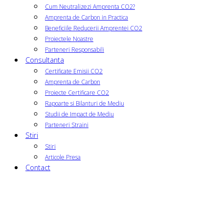
Cum Neutralizezi Amprenta CO2?
Amprenta de Carbon in Practica
Beneficiile Reducerii Amprentei CO2
Proiectele Noastre
Parteneri Responsabili
Consultanta
Certificate Emisii CO2
Amprenta de Carbon
Proiecte Certificare CO2
Rapoarte si Bilanturi de Mediu
Studii de Impact de Mediu
Parteneri Straini
Stiri
Stiri
Articole Presa
Contact