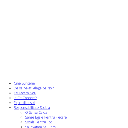
Cine Suntem?
De ce ne-ati Alege pe Noi?
Ce Facem Noi?
In Ce Credem?
Expertii nostri
Responsabilitate Sociala
O Sansa Calda
Sanse Egale Pentru Fiecare
Scoala Pentru Toti
Sa Invatam Sa Citim