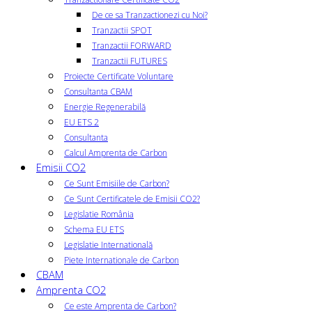
De ce sa Tranzactionezi cu Noi?
Tranzactii SPOT
Tranzactii FORWARD
Tranzactii FUTURES
Proiecte Certificate Voluntare
Consultanta CBAM
Energie Regenerabilă
EU ETS 2
Consultanta
Calcul Amprenta de Carbon
Emisii CO2
Ce Sunt Emisiile de Carbon?
Ce Sunt Certificatele de Emisii CO2?
Legislatie România
Schema EU ETS
Legislatie Internatională
Piete Internationale de Carbon
CBAM
Amprenta CO2
Ce este Amprenta de Carbon?