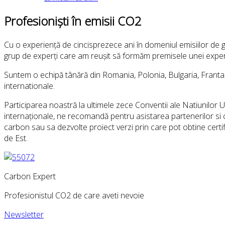
Profesioniști în emisii CO2
Cu o experiență de cincisprezece ani în domeniul emisiilor de g
grup de experți care am reușit să formăm premisele unei expert
Suntem o echipă tânără din Romania, Polonia, Bulgaria, Franta, G
internationale.
Participarea noastră la ultimele zece Conventii ale Natiunilor 
internaționale, ne recomandă pentru asistarea partenerilor si 
carbon sau sa dezvolte proiect verzi prin care pot obtine cert
de Est.
Carbon Expert
Profesionistul CO2 de care aveti nevoie
Newsletter