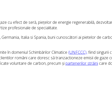
aze cu efect de seră, piețelor de energie regenerabilă, dezvoltar
ize profesionale de specialitate.
ermania, Italia si Spania, buni cunoscători ai pietelor de carbon
Unite în domeniul Schimbărilor Climatice
(UNFCCC),
fiind singurii
clientilor români care doresc să tranzactioneze emisii de gaze c
ificate voluntare de carbon, precum și
partenerilor străini
care do