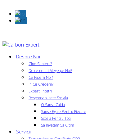
Despre Noi
Cine Suntem?
De ce ne-ati Alege pe Noi?
Ce Facem Noi?
In Ce Credem?
Expertii nostri
Responsabilitate Sociala
O Sansa Calda
Sanse Egale Pentru Fiecare
Scoala Pentru Toti
Sa Invatam Sa Citim
Servicii
Tranzactionare Certificate CO2