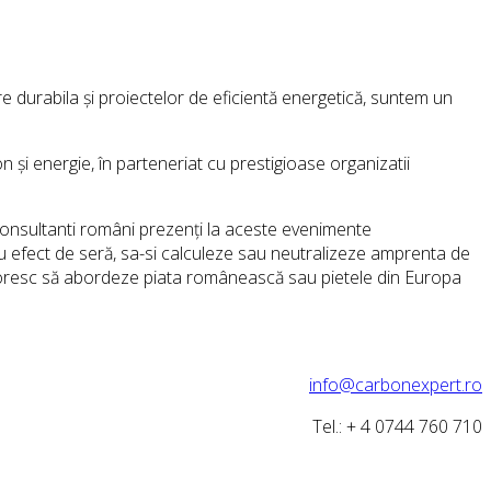
e durabila și proiectelor de eficientă energetică, suntem un
 și energie, în parteneriat cu prestigioase organizatii
 consultanti români prezenți la aceste evenimente
u efect de seră, sa-si calculeze sau neutralizeze amprenta de
resc să abordeze piata românească sau pietele din Europa
info@carbonexpert.ro
Tel.: + 4 0744 760 710