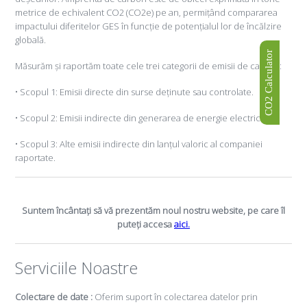
metrice de echivalent CO2 (CO2e) pe an, permițând compararea
impactului diferitelor GES în funcție de potențialul lor de încălzire
globală.
CO2 Calculator
Măsurăm și raportăm toate cele trei categorii de emisii de carbon:
• Scopul 1: Emisii directe din surse deținute sau controlate.
• Scopul 2: Emisii indirecte din generarea de energie electrică.
• Scopul 3: Alte emisii indirecte din lanțul valoric al companiei
raportate.
Suntem încântați să vă prezentăm noul nostru website, pe care îl
puteți accesa
aici.
Serviciile Noastre
Colectare de date :
Oferim suport în colectarea datelor prin