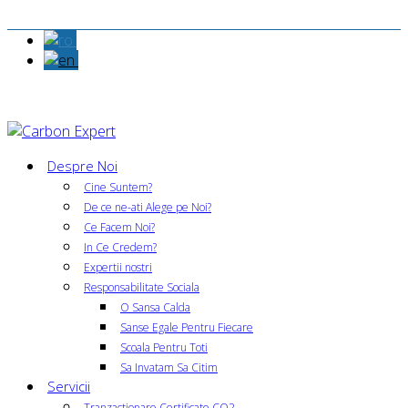
Despre Noi
Cine Suntem?
De ce ne-ati Alege pe Noi?
Ce Facem Noi?
In Ce Credem?
Expertii nostri
Responsabilitate Sociala
O Sansa Calda
Sanse Egale Pentru Fiecare
Scoala Pentru Toti
Sa Invatam Sa Citim
Servicii
Tranzactionare Certificate CO2