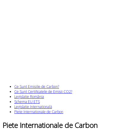
Ce Sunt Emisiile de Carbon?
Ce Sunt Certificatele de Emisii CO2?
Legislatie România
Schema EU ETS
Legislatie Internatională
Piete Internationale de Carbon
Piete Internationale de Carbon