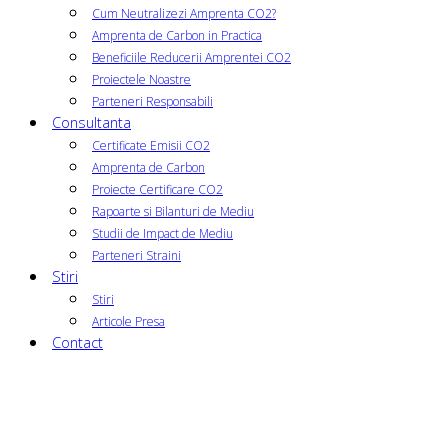
Cum Neutralizezi Amprenta CO2?
Amprenta de Carbon in Practica
Beneficiile Reducerii Amprentei CO2
Proiectele Noastre
Parteneri Responsabili
Consultanta
Certificate Emisii CO2
Amprenta de Carbon
Proiecte Certificare CO2
Rapoarte si Bilanturi de Mediu
Studii de Impact de Mediu
Parteneri Straini
Stiri
Stiri
Articole Presa
Contact