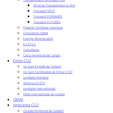
De ce sa Tranzactionezi cu Noi?
Tranzactii SPOT
Tranzactii FORWARD
Tranzactii FUTURES
Proiecte Certificate Voluntare
Consultanta CBAM
Energie Regenerabilă
EU ETS 2
Consultanta
Calcul Amprenta de Carbon
Emisii CO2
Ce Sunt Emisiile de Carbon?
Ce Sunt Certificatele de Emisii CO2?
Legislatie România
Schema EU ETS
Legislatie Internatională
Piete Internationale de Carbon
CBAM
Amprenta CO2
Ce este Amprenta de Carbon?