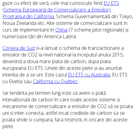
gaze cu efect de seră, cele mai cunoscute fiind
EU ETS
(Schema Europeană de Comercializare a Emisiilor)
,
Programul din California
, Schema Guvernamentală din Tokyo,
Noua Zeelanda etc. Alte sisteme de comercializare sunt în
curs de implementare în
China
(7 scheme pilot regionale) și
numeroase tări din America Latină.
Coreea de Sud
si-a lansat o schema de tranzactionare a
emisiilor de CO2 la nivel national la inceputul anului 2015,
devenind a doua mare piata de carbon, dupa piata
europeana EU ETS. Unele din aceste piete și-au anuntat
intentia de a se uni. Este cazul
EU ETS cu Australia
, EU ETS
cu Elvetia sau
California cu Québec
.
Iar tendinta pe termen lung este să avem o piată
intenatională de carbon în care toate aceste sisteme și
mecanisme de comercializare a emisiilor de CO2 să se poata
uni si inter-conecta, astfel incat creditele de carbon sa se
poata vinde si cumpara, fara restrictii, in oricare din aceste
piete.