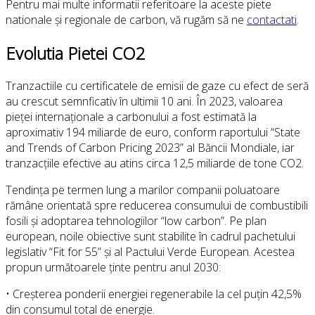
Pentru mai multe informatii referitoare la aceste piete
nationale și regionale de carbon, vă rugăm să ne
contactati
.
Evolutia Pietei CO2
Tranzactiile cu certificatele de emisii de gaze cu efect de seră
au crescut semnficativ în ultimii 10 ani. În 2023, valoarea
pieței internaționale a carbonului a fost estimată la
aproximativ 194 miliarde de euro, conform raportului “State
and Trends of Carbon Pricing 2023” al Băncii Mondiale, iar
tranzacțiile efective au atins circa 12,5 miliarde de tone CO2.
Tendința pe termen lung a marilor companii poluatoare
rămâne orientată spre reducerea consumului de combustibili
fosili și adoptarea tehnologiilor “low carbon”. Pe plan
european, noile obiective sunt stabilite în cadrul pachetului
legislativ “Fit for 55” și al Pactului Verde European. Acestea
propun următoarele ținte pentru anul 2030:
• Creșterea ponderii energiei regenerabile la cel puțin 42,5%
din consumul total de energie.