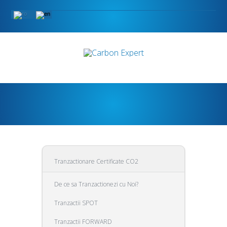
Tranzactionare Certificate CO2
De ce sa Tranzactionezi cu Noi?
Tranzactii SPOT
Tranzactii FORWARD