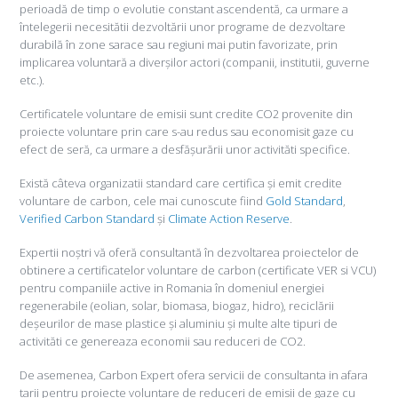
perioadă de timp o evolutie constant ascendentă, ca urmare a
întelegerii necesitătii dezvoltării unor programe de dezvoltare
durabilă în zone sarace sau regiuni mai putin favorizate, prin
implicarea voluntară a diverșilor actori (companii, institutii, guverne
etc.).
Certificatele voluntare de emisii sunt credite CO2 provenite din
proiecte voluntare prin care s-au redus sau economisit gaze cu
efect de seră, ca urmare a desfășurării unor activităti specifice.
Există câteva organizatii standard care certifica și emit credite
voluntare de carbon, cele mai cunoscute fiind
Gold Standard
,
Verified Carbon Standard
și
Climate Action Reserve
.
Expertii noștri vă oferă consultantă în dezvoltarea proiectelor de
obtinere a certificatelor voluntare de carbon (certificate VER si VCU)
pentru companiile active in Romania în domeniul energiei
regenerabile (eolian, solar, biomasa, biogaz, hidro), reciclării
deșeurilor de mase plastice și aluminiu și multe alte tipuri de
activităti ce genereaza economii sau reduceri de CO2.
De asemenea, Carbon Expert ofera servicii de consultanta in afara
tarii pentru proiecte voluntare de reduceri de emisii de gaze cu