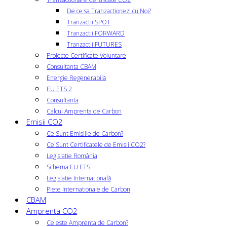
De ce sa Tranzactionezi cu Noi?
Tranzactii SPOT
Tranzactii FORWARD
Tranzactii FUTURES
Proiecte Certificate Voluntare
Consultanta CBAM
Energie Regenerabilă
EU ETS 2
Consultanta
Calcul Amprenta de Carbon
Emisii CO2
Ce Sunt Emisiile de Carbon?
Ce Sunt Certificatele de Emisii CO2?
Legislatie România
Schema EU ETS
Legislatie Internatională
Piete Internationale de Carbon
CBAM
Amprenta CO2
Ce este Amprenta de Carbon?