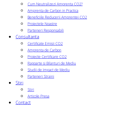
Cum Neutralizezi Amprenta CO2?
Amprenta de Carbon in Practica
Beneficiile Reducerii Amprentei CO2
Proiectele Noastre
Parteneri Responsabili
Consultanta
Certificate Emisii CO2
Amprenta de Carbon
Proiecte Certificare CO2
Rapoarte si Bilanturi de Mediu
Studii de Impact de Mediu
Parteneri Straini
Stiri
Stiri
Articole Presa
Contact