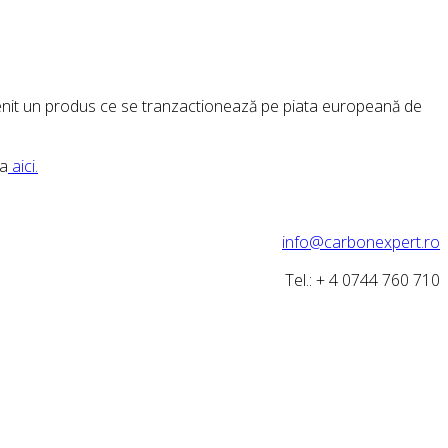
enit un produs ce se tranzactionează pe piata europeană de
za
aici.
info@carbonexpert.ro
Tel.: + 4 0744 760 710