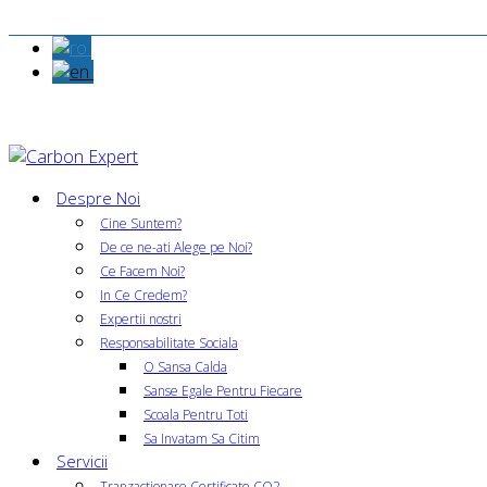
Despre Noi
Cine Suntem?
De ce ne-ati Alege pe Noi?
Ce Facem Noi?
In Ce Credem?
Expertii nostri
Responsabilitate Sociala
O Sansa Calda
Sanse Egale Pentru Fiecare
Scoala Pentru Toti
Sa Invatam Sa Citim
Servicii
Tranzactionare Certificate CO2