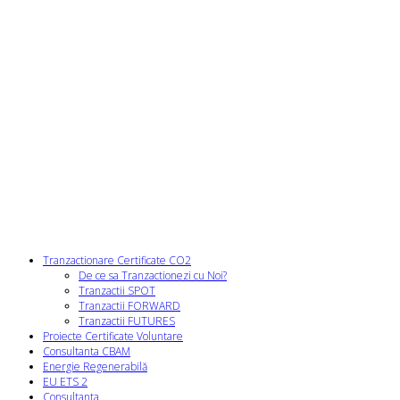
Tranzactionare Certificate CO2
De ce sa Tranzactionezi cu Noi?
Tranzactii SPOT
Tranzactii FORWARD
Tranzactii FUTURES
Proiecte Certificate Voluntare
Consultanta CBAM
Energie Regenerabilă
EU ETS 2
Consultanta