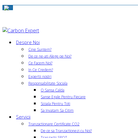
Despre Noi
Cine Suntem?
De ce ne-ati Alege pe Noi?
Ce Facem Noi?
In Ce Credem?
Expertii nostri
Responsabilitate Sociala
O Sansa Calda
Sanse Egale Pentru Fiecare
Scoala Pentru Toti
Sa Invatam Sa Citim
Servicii
Tranzactionare Certificate CO2
De ce sa Tranzactionezi cu Noi?
Tranzactii SPOT