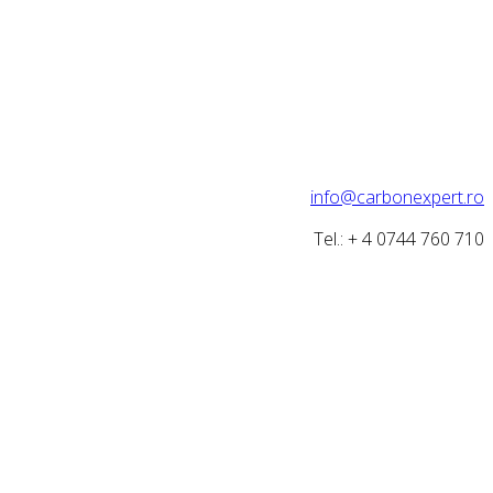
info@carbonexpert.ro
Tel.: + 4 0744 760 710