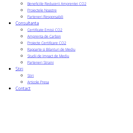
Beneficiile Reducerii Amprentei CO2
Proiectele Noastre
Parteneri Responsabili
Consultanta
Certificate Emisii CO2
Amprenta de Carbon
Proiecte Certificare CO2
Rapoarte si Bilanturi de Mediu
Studii de Impact de Mediu
Parteneri Straini
Stiri
Stiri
Articole Presa
Contact