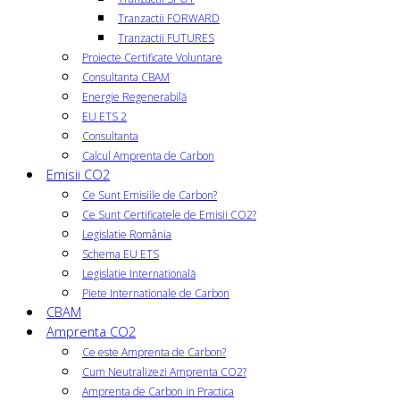
Tranzactii FORWARD
Tranzactii FUTURES
Proiecte Certificate Voluntare
Consultanta CBAM
Energie Regenerabilă
EU ETS 2
Consultanta
Calcul Amprenta de Carbon
Emisii CO2
Ce Sunt Emisiile de Carbon?
Ce Sunt Certificatele de Emisii CO2?
Legislatie România
Schema EU ETS
Legislatie Internatională
Piete Internationale de Carbon
CBAM
Amprenta CO2
Ce este Amprenta de Carbon?
Cum Neutralizezi Amprenta CO2?
Amprenta de Carbon in Practica