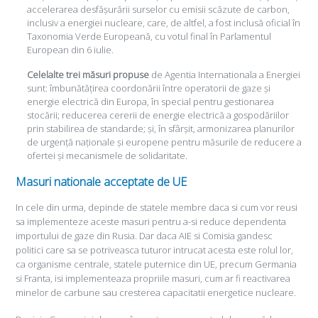
accelerarea desfășurării surselor cu emisii scăzute de carbon,
inclusiv a energiei nucleare, care, de altfel, a fost inclusă oficial în
Taxonomia Verde Europeană, cu votul final în Parlamentul
European din 6 iulie.
Celelalte trei măsuri propuse
de Agentia Internationala a Energiei
sunt: îmbunătățirea coordonării între operatorii de gaze și
energie electrică din Europa, în special pentru gestionarea
stocării; reducerea cererii de energie electrică a gospodăriilor
prin stabilirea de standarde; și, în sfârșit, armonizarea planurilor
de urgență naționale și europene pentru măsurile de reducere a
ofertei și mecanismele de solidaritate.
Masuri nationale acceptate de UE
In cele din urma, depinde de statele membre daca si cum vor reusi
sa implementeze aceste masuri pentru a-si reduce dependenta
importului de gaze din Rusia. Dar daca AIE si Comisia gandesc
politici care sa se potriveasca tuturor intrucat acesta este rolul lor,
ca organisme centrale, statele puternice din UE, precum Germania
si Franta, isi implementeaza propriile masuri, cum ar fi reactivarea
minelor de carbune sau cresterea capacitatii energetice nucleare.