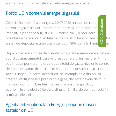
elementele fundamentale ale pietei energiei sau gazului.
Politici UE in domeniul energiei si gazului
CO2 Calculator
Comisia Europeană a anunțat la 20.07.2022 un plan de reducere a
cererii de gaze și a cerut statelor membre să implementeze
imediat, în perioada august 2022 – martie 2023, o reducere
voluntară a cererii, cu 15% față de media ultimilor cinci ani, și să aibă
unități de depozitare umplute la cel puțin 80% până la 1 noiembrie.
După o discuție aprinsă de o săptămână, statele membre au fost de
acord cu angajamentul, care va presupune eforturi majore. Primul
pas imediat pentru umplerea depozitului de gaz la nivelurile cerute
de Comisie înainte de iarnă este reducerea consumului actual de
gaz al Europei. În parte, acest lucru se întâmplă deja din cauza
creșterii vertiginoase a prețurilor la gaze, dar este nevoie de mult
mai mult. Conform Agentiei Internationale a Energiei (AIE),
economiile ar trebui să fie de ordinul a 12 miliarde de metri cubi în
următoarele trei luni.
Agentia Internationala a Energiei propune masuri
statelor din UE