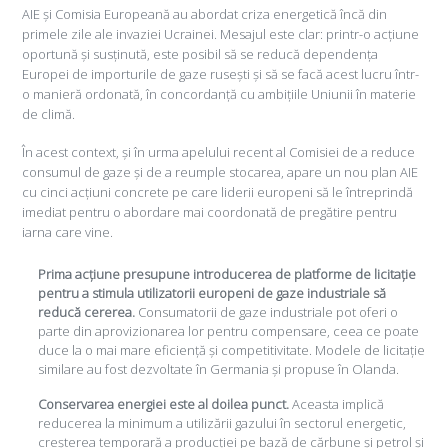
AIE și Comisia Europeană au abordat criza energetică încă din
primele zile ale invaziei Ucrainei. Mesajul este clar: printr-o acțiune
oportună și susținută, este posibil să se reducă dependența
Europei de importurile de gaze rusești și să se facă acest lucru într-
o manieră ordonată, în concordanță cu ambițiile Uniunii în materie
de climă.
În acest context, și în urma apelului recent al Comisiei de a reduce
consumul de gaze și de a reumple stocarea, apare un nou plan AIE
cu cinci acțiuni concrete pe care liderii europeni să le întreprindă
imediat pentru o abordare mai coordonată de pregătire pentru
iarna care vine.
Prima acțiune presupune introducerea de platforme de licitație
pentru a stimula utilizatorii europeni de gaze industriale să
reducă cererea.
Consumatorii de gaze industriale pot oferi o
parte din aprovizionarea lor pentru compensare, ceea ce poate
duce la o mai mare eficiență și competitivitate. Modele de licitație
similare au fost dezvoltate în Germania și propuse în Olanda.
Conservarea energiei este al doilea punct.
Aceasta implică
reducerea la minimum a utilizării gazului în sectorul energetic,
creșterea temporară a producției pe bază de cărbune și petrol și