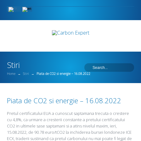
Stiri
Home
→
Stiri
→
Piata de CO2 si energie – 16.08.2022
Piata de CO2 si energie – 16.08.2022
Pretul certificatului EUA a cunoscut saptamana trecuta o crestere
cu 4,8%, ca urmare a cresterii constante a pretului certificatului
CO2 in ultimele sase saptamani si a atins nivelul maxim, ieri,
15.08.2022, de 90.78 euro/tCO2 la inchiderea bursei londoneze ICE
ECX, traderii sustinand ca pretul carbonului nu mai poate fi legat de