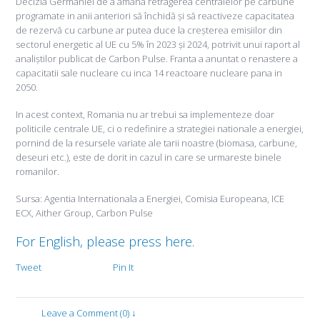
Decizia Germaniei de a amâna retragerea centralelor pe cărbune
programate in anii anteriori să închidă și să reactiveze capacitatea
de rezervă cu carbune ar putea duce la creșterea emisiilor din
sectorul energetic al UE cu 5% în 2023 și 2024, potrivit unui raport al
analiștilor publicat de Carbon Pulse. Franta a anuntat o renastere a
capacitatii sale nucleare cu inca 14 reactoare nucleare pana in
2050.
In acest context, Romania nu ar trebui sa implementeze doar
politicile centrale UE, ci o redefinire a strategiei nationale a energiei,
pornind de la resursele variate ale tarii noastre (biomasa, carbune,
deseuri etc.), este de dorit in cazul in care se urmareste binele
romanilor.
Sursa: Agentia Internationala a Energiei, Comisia Europeana, ICE
ECX, Aither Group, Carbon Pulse
For English, please press here.
Tweet
Pin It
Leave a Comment (0) ↓