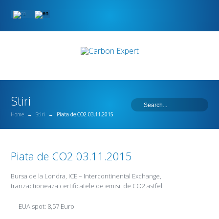
Stiri
Home
→
Stiri
→
Piata de CO2 03.11.2015
Piata de CO2 03.11.2015
Bursa de la Londra, ICE – Intercontinental Exchange,
tranzactioneaza certificatele de emisii de CO2 astfel:
EUA spot: 8,57 Euro