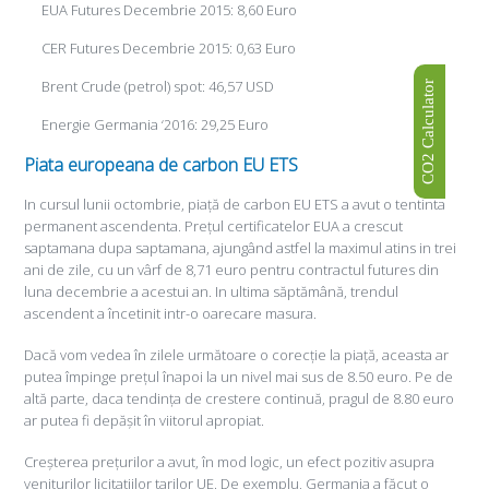
EUA Futures Decembrie 2015: 8,60 Euro
CER Futures Decembrie 2015: 0,63 Euro
Brent Crude (petrol) spot: 46,57 USD
CO2 Calculator
Energie Germania ‘2016: 29,25 Euro
Piata europeana de carbon EU ETS
In cursul lunii octombrie, piață de carbon EU ETS a avut o tentinta
permanent ascendenta. Prețul certificatelor EUA a crescut
saptamana dupa saptamana, ajungând astfel la maximul atins in trei
ani de zile, cu un vârf de 8,71 euro pentru contractul futures din
luna decembrie a acestui an. In ultima săptămână, trendul
ascendent a încetinit intr-o oarecare masura.
Dacă vom vedea în zilele următoare o corecție la piață, aceasta ar
putea împinge prețul înapoi la un nivel mai sus de 8.50 euro. Pe de
altă parte, daca tendința de crestere continuă, pragul de 8.80 euro
ar putea fi depășit în viitorul apropiat.
Creșterea prețurilor a avut, în mod logic, un efect pozitiv asupra
veniturilor licitatiilor tarilor UE. De exemplu, Germania a făcut o