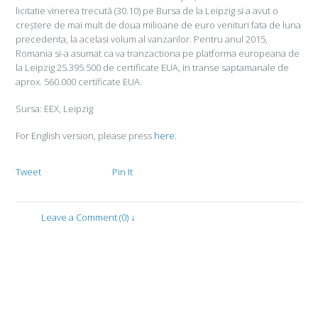
licitatie vinerea trecută (30.10) pe Bursa de la Leipzig si a avut o
creștere de mai mult de doua milioane de euro venituri fata de luna
precedenta, la acelasi volum al vanzarilor. Pentru anul 2015,
Romania si-a asumat ca va tranzactiona pe platforma europeana de
la Leipzig 25.395.500 de certificate EUA, in transe saptamanale de
aprox. 560.000 certificate EUA.
Sursa: EEX, Leipzig
For English version, please press
here.
Tweet
Pin It
Leave a Comment (0) ↓