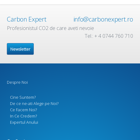
Carbon Expert
info@carbonexpert.ro
Profesionistul CO2 de care aveti nevoie
Tel.: + 4 0744 760 710
Newsletter
Despre Noi
Cine Suntem?
De ce ne-ati Alege pe Noi?
Ce Facem Noi?
In Ce Credem?
Expertul Anului