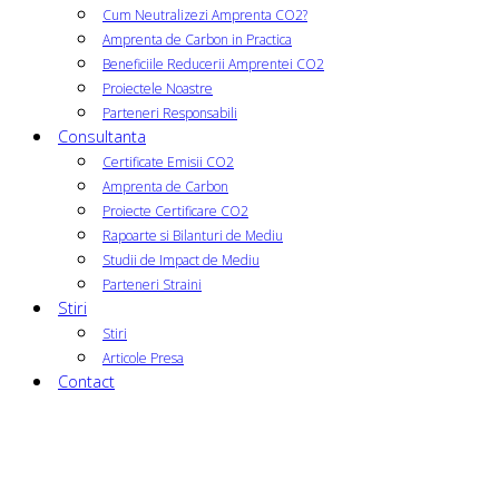
Cum Neutralizezi Amprenta CO2?
Amprenta de Carbon in Practica
Beneficiile Reducerii Amprentei CO2
Proiectele Noastre
Parteneri Responsabili
Consultanta
Certificate Emisii CO2
Amprenta de Carbon
Proiecte Certificare CO2
Rapoarte si Bilanturi de Mediu
Studii de Impact de Mediu
Parteneri Straini
Stiri
Stiri
Articole Presa
Contact