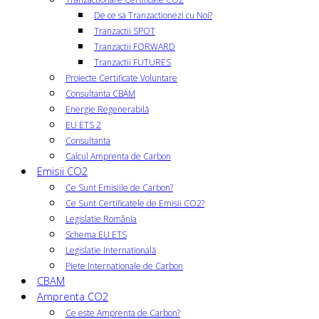
De ce sa Tranzactionezi cu Noi?
Tranzactii SPOT
Tranzactii FORWARD
Tranzactii FUTURES
Proiecte Certificate Voluntare
Consultanta CBAM
Energie Regenerabilă
EU ETS 2
Consultanta
Calcul Amprenta de Carbon
Emisii CO2
Ce Sunt Emisiile de Carbon?
Ce Sunt Certificatele de Emisii CO2?
Legislatie România
Schema EU ETS
Legislatie Internatională
Piete Internationale de Carbon
CBAM
Amprenta CO2
Ce este Amprenta de Carbon?