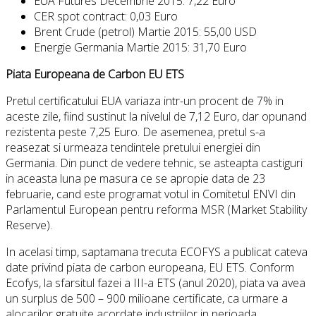
EUA Futures Decembrie 2015: 7,22 Euro
CER spot contract: 0,03 Euro
Brent Crude (petrol) Martie 2015: 55,00 USD
Energie Germania Martie 2015: 31,70 Euro
Piata Europeana de Carbon EU ETS
Pretul certificatului EUA variaza intr-un procent de 7% in
aceste zile, fiind sustinut la nivelul de 7,12 Euro, dar opunand
rezistenta peste 7,25 Euro. De asemenea, pretul s-a
reasezat si urmeaza tendintele pretului energiei din
Germania. Din punct de vedere tehnic, se asteapta castiguri
in aceasta luna pe masura ce se apropie data de 23
februarie, cand este programat votul in Comitetul ENVI din
Parlamentul European pentru reforma MSR (Market Stability
Reserve).
In acelasi timp, saptamana trecuta ECOFYS a publicat cateva
date privind piata de carbon europeana, EU ETS. Conform
Ecofys, la sfarsitul fazei a III-a ETS (anul 2020), piata va avea
un surplus de 500 – 900 milioane certificate, ca urmare a
alocarilor gratuite acordate industriilor in perioada