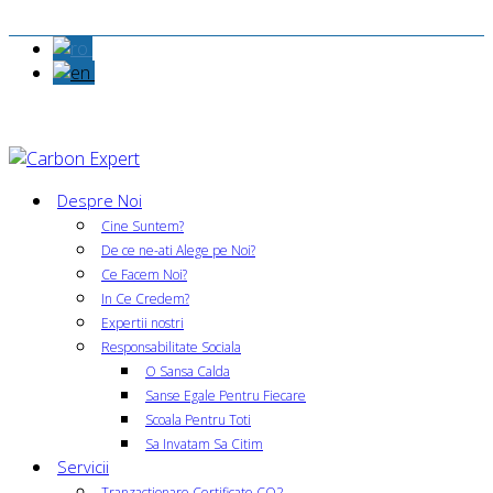
Despre Noi
Cine Suntem?
De ce ne-ati Alege pe Noi?
Ce Facem Noi?
In Ce Credem?
Expertii nostri
Responsabilitate Sociala
O Sansa Calda
Sanse Egale Pentru Fiecare
Scoala Pentru Toti
Sa Invatam Sa Citim
Servicii
Tranzactionare Certificate CO2