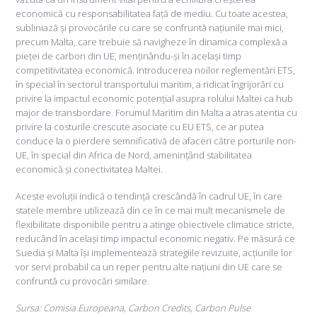
economică cu responsabilitatea față de mediu. Cu toate acestea,
subliniază și provocările cu care se confruntă națiunile mai mici,
precum Malta, care trebuie să navigheze în dinamica complexă a
pieței de carbon din UE, menținându-și în același timp
competitivitatea economică. Introducerea noilor reglementări ETS,
în special în sectorul transportului maritim, a ridicat îngrijorări cu
privire la impactul economic potențial asupra rolului Maltei ca hub
major de transbordare. Forumul Maritim din Malta a atras atentia cu
privire la costurile crescute asociate cu EU ETS, ce ar putea
conduce la o pierdere semnificativă de afaceri către porturile non-
UE, în special din Africa de Nord, amenințând stabilitatea
economică și conectivitatea Maltei.
Aceste evoluții indică o tendință crescândă în cadrul UE, în care
statele membre utilizează din ce în ce mai mult mecanismele de
flexibilitate disponibile pentru a atinge obiectivele climatice stricte,
reducând în același timp impactul economic negativ. Pe măsură ce
Suedia și Malta își implementează strategiile revizuite, acțiunile lor
vor servi probabil ca un reper pentru alte națiuni din UE care se
confruntă cu provocări similare.
Sursa: Comisia Europeana, Carbon Credits, Carbon Pulse