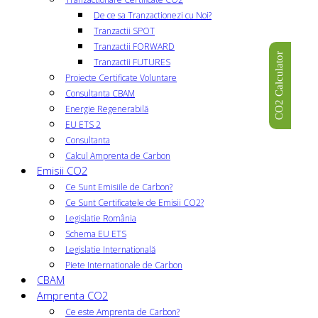
De ce sa Tranzactionezi cu Noi?
Tranzactii SPOT
Tranzactii FORWARD
CO2 Calculator
Tranzactii FUTURES
Proiecte Certificate Voluntare
Consultanta CBAM
Energie Regenerabilă
EU ETS 2
Consultanta
Calcul Amprenta de Carbon
Emisii CO2
Ce Sunt Emisiile de Carbon?
Ce Sunt Certificatele de Emisii CO2?
Legislatie România
Schema EU ETS
Legislatie Internatională
Piete Internationale de Carbon
CBAM
Amprenta CO2
Ce este Amprenta de Carbon?