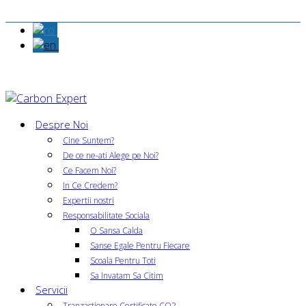
Despre Noi
Cine Suntem?
De ce ne-ati Alege pe Noi?
Ce Facem Noi?
In Ce Credem?
Expertii nostri
Responsabilitate Sociala
O Sansa Calda
Sanse Egale Pentru Fiecare
Scoala Pentru Toti
Sa Invatam Sa Citim
Servicii
Tranzactionare Certificate CO2