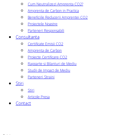
Cum Neutralizezi Amprenta CO2?
Amprenta de Carbon in Practica
Beneficiile Reducerii Amprentei CO2
Proiectele Noastre
Parteneri Responsabili
Consultanta
Certificate Emisii CO2
Amprenta de Carbon
Proiecte Certificare CO2
Rapoarte si Bilanturi de Mediu
Studii de Impact de Mediu
Parteneri Straini
Stiri
Stiri
Articole Presa
Contact