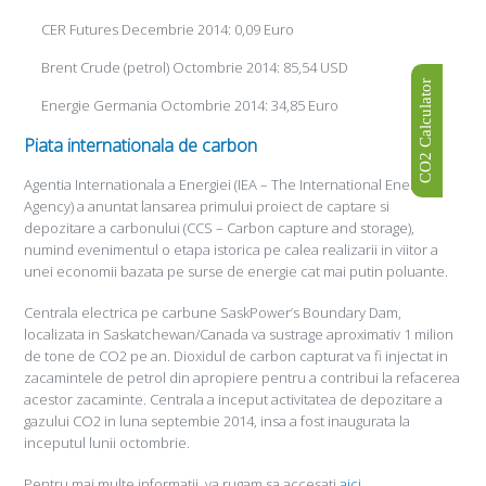
CER Futures Decembrie 2014: 0,09 Euro
Brent Crude (petrol) Octombrie 2014: 85,54 USD
CO2 Calculator
Energie Germania Octombrie 2014: 34,85 Euro
Piata internationala de carbon
Agentia Internationala a Energiei (IEA – The International Energy
Agency) a anuntat lansarea primului proiect de captare si
depozitare a carbonului (CCS – Carbon capture and storage),
numind evenimentul o etapa istorica pe calea realizarii in viitor a
unei economii bazata pe surse de energie cat mai putin poluante.
Centrala electrica pe carbune SaskPower’s Boundary Dam,
localizata in Saskatchewan/Canada va sustrage aproximativ 1 milion
de tone de CO2 pe an. Dioxidul de carbon capturat va fi injectat in
zacamintele de petrol din apropiere pentru a contribui la refacerea
acestor zacaminte. Centrala a inceput activitatea de depozitare a
gazului CO2 in luna septembie 2014, insa a fost inaugurata la
inceputul lunii octombrie.
Pentru mai multe informatii, va rugam sa accesati
aici.