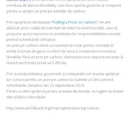
condusa de Banca Mondiala, care face apel la guverne și companii
pentru a sprijini un preț pe emisiile de carbon.
Prin sprijinirea declarației
“Putting a Price on Carbon”
, ne-am
alăturat unei coaliții tot mai mari de lideri la nivel mondial, care isi
propune sa incorporeze in activitatea lor responsabilitatea sociala
privind schimbările climatice.
Un preț pe carbon oferă un semnal necesar pentru investiții în
emisii scăzute de gaze cu efect de sera și creșterea economică
durabila. Fără un preț pe carbon, obtinerea unui răspuns necesar la
nivelul sectorului privat va fi dificila.
Prin aceasta initiativa, guvernele și companiile vor anunța sprijinul
lor comun pentru un preț pe carbon la Summit-ul ONU privind
schimbările climatice din 23 septembrie 2014.
Pentru a oferi sprijinul pentru aceasta declarație, va rugam sa vizitati
site-ul Băncii Mondiale:
http://www.worldbank.org/en/programs/pricing-carbon