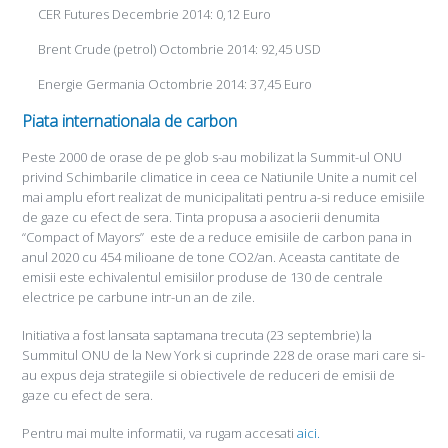
CER Futures Decembrie 2014: 0,12 Euro
Brent Crude (petrol) Octombrie 2014: 92,45 USD
Energie Germania Octombrie 2014: 37,45 Euro
Piata internationala de carbon
Peste 2000 de orase de pe glob s-au mobilizat la Summit-ul ONU
privind Schimbarile climatice in ceea ce Natiunile Unite a numit cel
mai amplu efort realizat de municipalitati pentru a-si reduce emisiile
de gaze cu efect de sera. Tinta propusa a asocierii denumita
“Compact of Mayors” este de a reduce emisiile de carbon pana in
anul 2020 cu 454 milioane de tone CO2/an. Aceasta cantitate de
emisii este echivalentul emisiilor produse de 130 de centrale
electrice pe carbune intr-un an de zile.
Initiativa a fost lansata saptamana trecuta (23 septembrie) la
Summitul ONU de la New York si cuprinde 228 de orase mari care si-
au expus deja strategiile si obiectivele de reduceri de emisii de
gaze cu efect de sera.
Pentru mai multe informatii, va rugam accesati
aici.