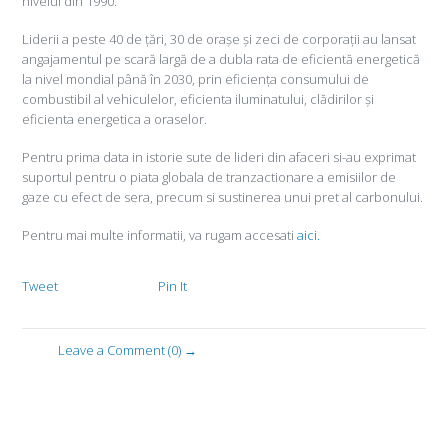
nivelul din 1990.
Liderii a peste 40 de țări, 30 de orașe și zeci de corporații au lansat
angajamentul pe scară largă de a dubla rata de eficientă energetică
la nivel mondial până în 2030, prin eficiența consumului de
combustibil al vehiculelor, eficienta iluminatului, clădirilor și
eficienta energetica a oraselor.
Pentru prima data in istorie sute de lideri din afaceri si-au exprimat
suportul pentru o piata globala de tranzactionare a emisiilor de
gaze cu efect de sera, precum si sustinerea unui pret al carbonului.
Pentru mai multe informatii, va rugam accesati
aici.
Tweet
Pin It
Leave a Comment (0) →