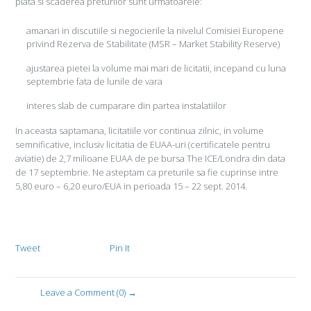
piata si scaderea preturilor sunt urmatoarele:
amanari in discutiile si negocierile la nivelul Comisiei Europene
privind Rezerva de Stabilitate (MSR – Market Stability Reserve)
ajustarea pietei la volume mai mari de licitatii, incepand cu luna
septembrie fata de lunile de vara
interes slab de cumparare din partea instalatiilor
In aceasta saptamana, licitatiile vor continua zilnic, in volume
semnificative, inclusiv licitatia de EUAA-uri (certificatele pentru
aviatie) de 2,7 milioane EUAA de pe bursa The ICE/Londra din data
de 17 septembrie. Ne asteptam ca preturile sa fie cuprinse intre
5,80 euro – 6,20 euro/EUA in perioada 15 – 22 sept. 2014.
Tweet
Pin It
Leave a Comment (0) →