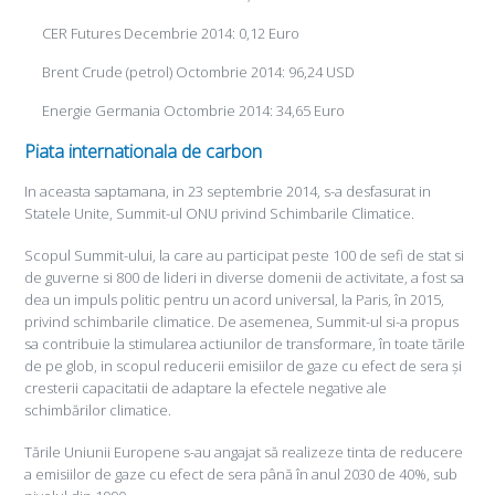
CER Futures Decembrie 2014: 0,12 Euro
Brent Crude (petrol) Octombrie 2014: 96,24 USD
Energie Germania Octombrie 2014: 34,65 Euro
Piata internationala de carbon
In aceasta saptamana, in 23 septembrie 2014, s-a desfasurat in
Statele Unite, Summit-ul ONU privind Schimbarile Climatice.
Scopul Summit-ului, la care au participat peste 100 de sefi de stat si
de guverne si 800 de lideri in diverse domenii de activitate, a fost sa
dea un impuls politic pentru un acord universal, la Paris, în 2015,
privind schimbarile climatice. De asemenea, Summit-ul si-a propus
sa contribuie la stimularea actiunilor de transformare, în toate tările
de pe glob, in scopul reducerii emisiilor de gaze cu efect de sera și
cresterii capacitatii de adaptare la efectele negative ale
schimbărilor climatice.
Tările Uniunii Europene s-au angajat să realizeze tinta de reducere
a emisiilor de gaze cu efect de sera până în anul 2030 de 40%, sub