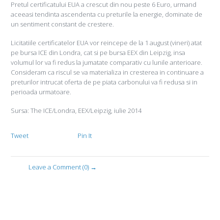
Pretul certificatului EUA a crescut din nou peste 6 Euro, urmand
aceeasi tendinta ascendenta cu preturile la energie, dominate de
un sentiment constant de crestere.
Licitatiile certificatelor EUA vor reincepe de la 1 august (vineri) atat
pe bursa ICE din Londra, cat si pe bursa EEX din Leipzig, insa
volumul lor va fi redus la jumatate comparativ cu lunile anterioare.
Consideram ca riscul se va materializa in cresterea in continuare a
preturilor intrucat oferta de pe piata carbonului va fi redusa si in
perioada urmatoare.
Sursa: The ICE/Londra, EEX/Leipzig, iulie 2014
Tweet
Pin It
Leave a Comment (0) →