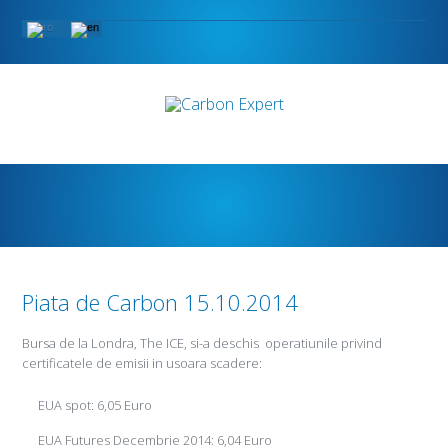
Piata de Carbon 15.10.2014
Bursa de la Londra, The ICE, si-a deschis operatiunile privind
certificatele de emisii in usoara scadere:
EUA spot: 6,05 Euro
EUA Futures Decembrie 2014: 6,04 Euro