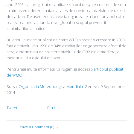
anul 2013 s-a inregistrat o cantitate record de gaze cu efect de sera
in atmosfera, determinata mai ales de cresterea nivelului de dioxid
de carbon. De asemenea, aceasta organizatie a facut un apel catre
realizarea unei actiuni la nivel global in scopul prevenirii
schimbarilor climatice.
Buletinul climatic publicat de catre WTO a aratat o crestere in 2013
fata de nivelul din 1990 de 34% a radiatiilor ce genereaza efectul de
sera, determinata de crestere nivelului de CO2 din atmosfera, a
metanului si a oxidului de azot.
Pentru mai multe informatii, va rugam sa accesati
articolul publicat
de WMO
.
Sursa:
Organizatia Meteorologica Mondiala
, Geneva, 9 Septembrie
2014
Tweet
Pin It
Leave a Comment (0) →