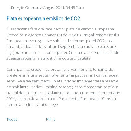
Energie Germania August 2014: 34,45 Euro
Piata europeana a emisiilor de CO2
O saptamana fara vitalitate pentru piata de carbon europeana.
Vestea ca in agenda Comitetului de Mediu (ENVI) al Parlamentului
European nu se regaseste subiectul reformei pietei CO2 prea
curand, ci doar la sfarsitul lunii septembrie a cauzat o oarecare
ingrijorare in randul actorilor pietei. Cu toate acestea, licitatiile din
aceasta saptamana au fost bine cotate si cautate.
Continuam sa credem ca preturile isi vor mentine tendinta de
crestere si in luna septembrie, iar un impact semnificativ in acest
sens il va avea sentimentul pietei privind implementarea rezervei
de stabilitate (Market Stability Reserve), care momentan se afla in
stadiul de propunere legislativa a Comisiei Europene (din ianuarie
2014), ce trebuie aprobata de Parlamentul European si Consiliu
pentru a obtine statut de lege.
Tweet
Pin It