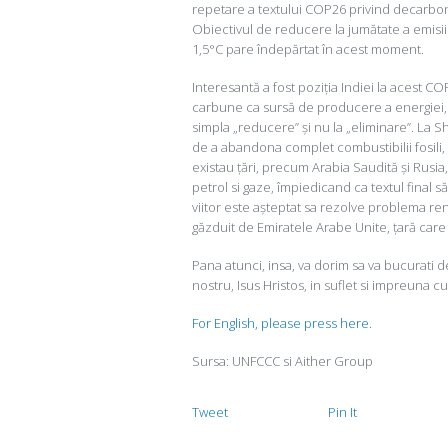
repetare a textului COP26 privind decarboniz
Obiectivul de reducere la jumătate a emisii
1,5°C pare îndepărtat în acest moment.
Interesantă a fost poziția Indiei la acest C
carbune ca sursă de producere a energiei, i
simpla „reducere” și nu la „eliminare”. La S
de a abandona complet combustibilii fosili,
existau țări, precum Arabia Saudită și Rusi
petrol si gaze, împiedicand ca textul final
viitor este așteptat sa rezolve problema renunț
găzduit de Emiratele Arabe Unite, țară care
Pana atunci, insa, va dorim sa va bucurati 
nostru, Isus Hristos, in suflet si impreuna cu 
For English, please press here.
Sursa: UNFCCC si Aither Group
Tweet
Pin It