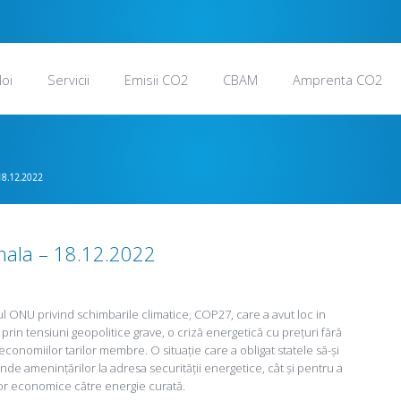
oi
Servicii
Emisii CO2
CBAM
Amprenta CO2
18.12.2022
onala – 18.12.2022
ONU privind schimbarile climatice, COP27, care a avut loc in
 prin tensiuni geopolitice grave, o criză energetică cu prețuri fără
 economiilor tarilor membre. O situație care a obligat statele să-și
nde amenințărilor la adresa securității energetice, cât și pentru a
lor economice către energie curată.