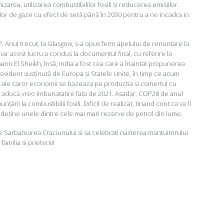
area, utilizarea combustibililor fosili și reducerea emisiilor.
lor de gaze cu efect de seră până în 2030 pentru a ne incadra in
OP. Anul trecut, la Glasgow, s-a opus ferm apelului de renuntare la
ar acest lucru a condus la documentul final, cu referire la
harm El Sheikh, însă, India a fost cea care a înaintat propunerea
 evident susținută de Europa și Statele Unite, în timp ce acum
a, ale caror economii se bazeaza pe productia si comertul cu
 să aducă vreo imbunatatire fata de 2021. Asadar, COP28 de anul
ării la combustibilii fosili. Dificil de realizat, tinand cont ca va fi
 deține unele dintre cele mai mari rezerve de petrol din lume.
de Sarbatoarea Craciunului si sa celebrati nasterea mantuitorului
familia si prietenii!