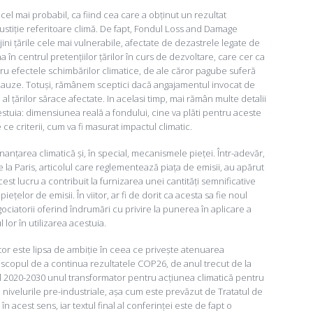
 cel mai probabil, ca fiind cea care a obținut un rezultat
justiție referitoare climă. De fapt, Fondul Loss and Damage
ijini țările cele mai vulnerabile, afectate de dezastrele legate de
în centrul pretențiilor țărilor în curs de dezvoltare, care cer ca
ru efectele schimbărilor climatice, de ale căror pagube suferă
a cauze. Totuși, rămânem sceptici dacă angajamentul invocat de
 al țărilor sărace afectate. In acelasi timp, mai rămân multe detalii
stuia: dimensiunea reală a fondului, cine va plăti pentru aceste
 ce criterii, cum va fi masurat impactul climatic.
nanțarea climatică și, în special, mecanismele pieței. Într-adevăr,
de la Paris, articolul care reglementează piața de emisii, au apărut
cest lucru a contribuit la furnizarea unei cantități semnificative
ețelor de emisii. În viitor, ar fi de dorit ca acesta sa fie noul
ciatorii oferind îndrumări cu privire la punerea în aplicare a
l lor în utilizarea acestuia.
or este lipsa de ambiție în ceea ce privește atenuarea
 scopul de a continua rezultatele COP26, de anul trecut de la
l 2020-2030 unul transformator pentru acțiunea climatică pentru
e nivelurile pre-industriale, așa cum este prevăzut de Tratatul de
în acest sens, iar textul final al conferinței este de fapt o