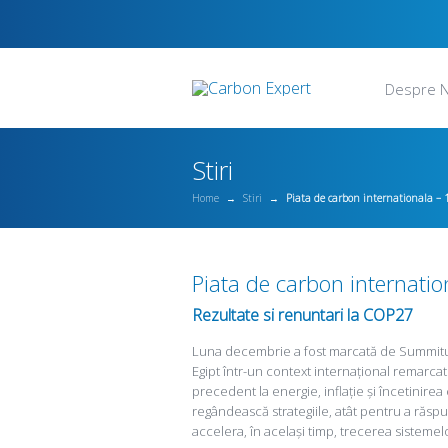
Despre N
Stiri
Home
→
Stiri
→
Piata de carbon internationala – 
Piata de carbon internati
Rezultate si renuntari la COP27
Luna decembrie a fost marcată de Summitul 
Egipt într-un context internațional remarcat
precedent la energie, inflație și încetinirea
regândească strategiile, atât pentru a răspu
accelera, în același timp, trecerea sisteme