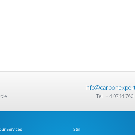
info@carbonexpert
voie
Tel.: + 4 0744 760
Our Services
Stiri