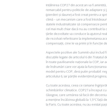
Intâlnirea COP27 din acest an va fi amintită,
remarcabil pentru politicile de adaptare și 
(pierderi și daune) a fost creat pentru a spr
climă – un mecanism care a fost întotdeauna 
statele industrializate să compenseze pent
cel mai mult chiar dacă nu au contribuit l
țările dezvoltate va conduce la ajutorul real
de rezolvat referitoare la implemetarea ace
compensații, cine le va primi și în funcție de
Aspectele pozitive ale Summit-ului includ fi
discuțiile legate de articolul 6 din Tratatul 
în toate pavilioanele naționale la COP, iar a
de îndrumări care vor ajuta la funcționarea pi
model pentru COP, desi putin probabil: nego
articolului 6, iar părțile evidențiind progresu
Cu toate acestea, ceea ce ramane îngrijorăt
schimbărilor climatice. COP27 a început cu
Glasgow, care urmărea să facă din deceniu
a menține încălzirea globală la 1,5°C față d
la Paris. Cu toate acestea, nu au existat pași 