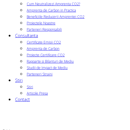
Cum Neutralizezi Amprenta CO2?
Amprenta de Carbon in Practica
Beneficiile Reducerii Amprentei CO2
Proiectele Noastre
Parteneri Responsabili
Consultanta
Certificate Emisii CO2
Amprenta de Carbon
Proiecte Certificare CO2
Rapoarte si Bilanturi de Mediu
Studii de Impact de Mediu
Parteneri Straini
Stiri
Stiri
Articole Presa
Contact