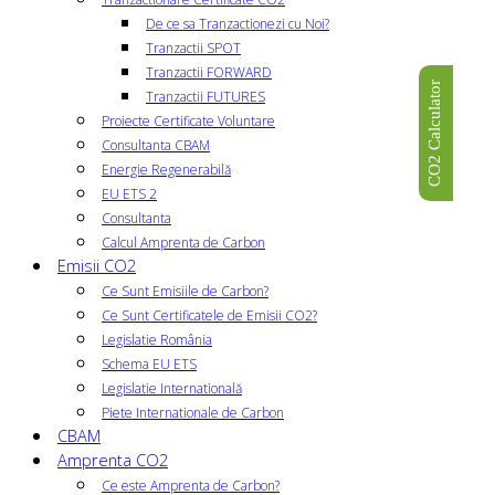
De ce sa Tranzactionezi cu Noi?
Tranzactii SPOT
Tranzactii FORWARD
CO2 Calculator
Tranzactii FUTURES
Proiecte Certificate Voluntare
Consultanta CBAM
Energie Regenerabilă
EU ETS 2
Consultanta
Calcul Amprenta de Carbon
Emisii CO2
Ce Sunt Emisiile de Carbon?
Ce Sunt Certificatele de Emisii CO2?
Legislatie România
Schema EU ETS
Legislatie Internatională
Piete Internationale de Carbon
CBAM
Amprenta CO2
Ce este Amprenta de Carbon?