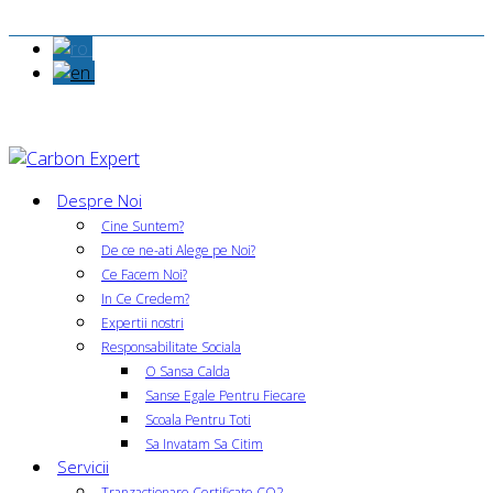
Despre Noi
Cine Suntem?
De ce ne-ati Alege pe Noi?
Ce Facem Noi?
In Ce Credem?
Expertii nostri
Responsabilitate Sociala
O Sansa Calda
Sanse Egale Pentru Fiecare
Scoala Pentru Toti
Sa Invatam Sa Citim
Servicii
Tranzactionare Certificate CO2