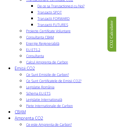
De ce sa Tranzactionezi cu Noi?
Tranzactii SPOT
Tranzactii FORWARD
CO2 Calculator
Tranzactii FUTURES
Proiecte Certificate Voluntare
Consultanta CBAM
Energie Regenerabilă
EU ETS 2
Consultanta
Calcul Amprenta de Carbon
Emisii CO2
Ce Sunt Emisiile de Carbon?
Ce Sunt Certificatele de Emisii CO2?
Legislatie România
Schema EU ETS
Legislatie Internatională
Piete Internationale de Carbon
CBAM
Amprenta CO2
Ce este Amprenta de Carbon?