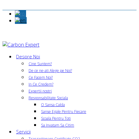
Despre Noi
Cine Suntem?
De ce ne-ati Alege pe Noi?
Ce Facem Noi?
In Ce Credem?
Expertii nostri
Responsabilitate Sociala
O Sansa Calda
Sanse Egale Pentru Fiecare
Scoala Pentru Toti
Sa Invatam Sa Citim
Servicii
Tranzactionare Certificate CO2