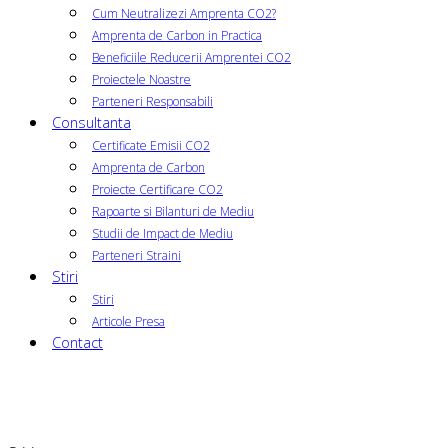
Cum Neutralizezi Amprenta CO2?
Amprenta de Carbon in Practica
Beneficiile Reducerii Amprentei CO2
Proiectele Noastre
Parteneri Responsabili
Consultanta
Certificate Emisii CO2
Amprenta de Carbon
Proiecte Certificare CO2
Rapoarte si Bilanturi de Mediu
Studii de Impact de Mediu
Parteneri Straini
Stiri
Stiri
Articole Presa
Contact