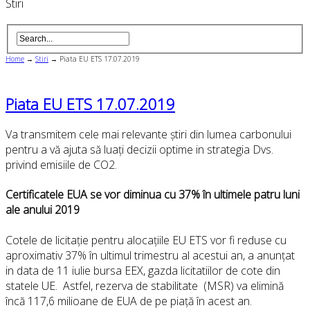
Stiri
Home
→
Stiri
→
Piata EU ETS 17.07.2019
Piata EU ETS 17.07.2019
Va transmitem cele mai relevante știri din lumea carbonului
pentru a vă ajuta să luați decizii optime in strategia Dvs.
privind emisiile de CO2.
Certificatele EUA se vor diminua cu 37% în ultimele patru luni
ale anului 2019
Cotele de licitație pentru alocațiile EU ETS vor fi reduse cu
aproximativ 37% în ultimul trimestru al acestui an, a anunțat
in data de 11 iulie bursa EEX, gazda licitatiilor de cote din
statele UE. Astfel, rezerva de stabilitate (MSR) va elimină
încă 117,6 milioane de EUA de pe piață în acest an.