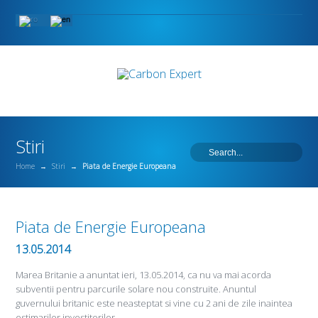
Stiri
Home
→
Stiri
→
Piata de Energie Europeana
Piata de Energie Europeana
13.05.2014
Marea Britanie a anuntat ieri, 13.05.2014, ca nu va mai acorda
subventii pentru parcurile solare nou construite. Anuntul
guvernului britanic este neasteptat si vine cu 2 ani de zile inaintea
estimarilor investitorilor.