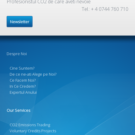
Profesionistul CO2 de care aveti nevoie
Tel.: + 4 0744 760 710
Newsletter
Despre Noi
Cine Suntem?
De ce ne-ati Alege pe Noi?
Ce Facem Noi?
In Ce Credem?
Expertul Anului
Our Services
CO2 Emissions Trading
Voluntary Credits Projects