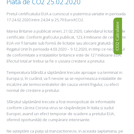
Piata de CO2 25.02.2020
Pretul certificatului EUA a cunoscut o puternica variatie in perioada
17-24.02.2020 intre 24,04 si 25,79 Euro/tCO2.
CO2 Calculator
Marea Britanie a publicat vineri, 21.02.2020, calendarul licitațiilor de
certificate. Conform graficului publicat, 123,4 milioane de certificate
EUA vor fi lansate sub formă de licitație sau alocare gratuită din
Regatul Unit în perioada 4.03.2020 – 9.12.2020, in timp ce necesarul
de conformitate a instalatiilor britanice este de 127 milioane EUA.
Efectul total ar trebui sa fie o usoara crestere a pretului.
Temperatura blândă a săptămânii trecute aproape s-a terminat in
Europa și, în curând, va fi nevoie sa se reporneasca instalatiile de
incalzire ale termocentralelor din cauza venirii frigului, cu efect
normal de crestere a pretului.
Sfârșitul săptămânii trecute a fost monopolizat de informațiile
conform cărora Corona virus se răspândește în Italia și sudul
Europei, avand un efect temporar de scadere a pretului EUA,
oferind oportunități de cumpărare interesante.
Ne așteptăm ca piața să tranzactioneze, in aceasta saptamana, pe