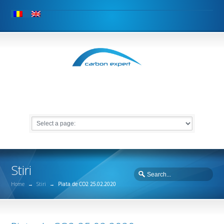
Stiri
Home
→
Stiri
→
Piata de CO2 25.02.2020