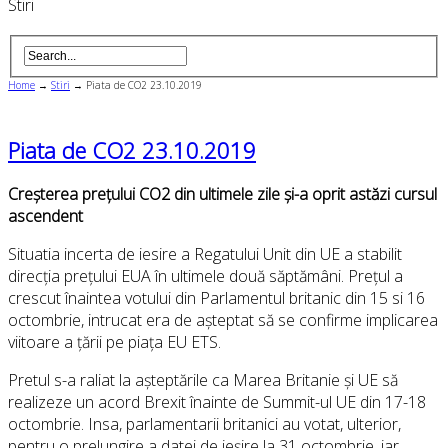
Stiri
Home
→
Stiri
→
Piata de CO2 23.10.2019
Piata de CO2 23.10.2019
Creșterea prețului CO2 din ultimele zile și-a oprit astăzi cursul
ascendent
Situatia incerta de iesire a Regatului Unit din UE a stabilit
direcția prețului EUA în ultimele două săptămâni. Prețul a
crescut înaintea votului din Parlamentul britanic din 15 si 16
octombrie, intrucat era de așteptat să se confirme implicarea
viitoare a țării pe piața EU ETS.
Pretul s-a raliat la așteptările ca Marea Britanie și UE să
realizeze un acord Brexit înainte de Summit-ul UE din 17-18
octombrie. Insa, parlamentarii britanici au votat, ulterior,
pentru o prelungire a datei de ieșire la 31 octombrie, iar