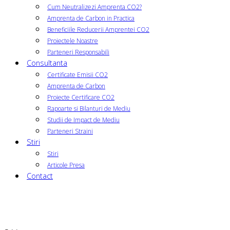
Cum Neutralizezi Amprenta CO2?
Amprenta de Carbon in Practica
Beneficiile Reducerii Amprentei CO2
Proiectele Noastre
Parteneri Responsabili
Consultanta
Certificate Emisii CO2
Amprenta de Carbon
Proiecte Certificare CO2
Rapoarte si Bilanturi de Mediu
Studii de Impact de Mediu
Parteneri Straini
Stiri
Stiri
Articole Presa
Contact