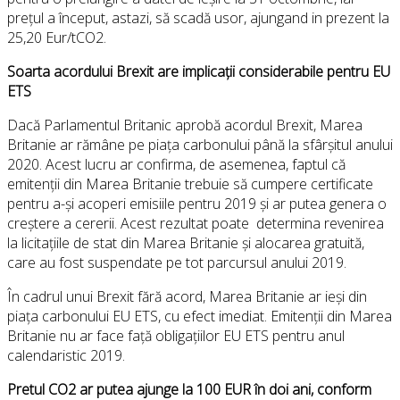
prețul a început, astazi, să scadă usor, ajungand in prezent la
25,20 Eur/tCO2.
Soarta acordului Brexit are implicații considerabile pentru EU
ETS
Dacă Parlamentul Britanic aprobă acordul Brexit, Marea
Britanie ar rămâne pe piața carbonului până la sfârșitul anului
2020. Acest lucru ar confirma, de asemenea, faptul că
emitenții din Marea Britanie trebuie să cumpere certificate
pentru a-și acoperi emisiile pentru 2019 și ar putea genera o
creștere a cererii. Acest rezultat poate determina revenirea
la licitațiile de stat din Marea Britanie și alocarea gratuită,
care au fost suspendate pe tot parcursul anului 2019.
În cadrul unui Brexit fără acord, Marea Britanie ar ieși din
piața carbonului EU ETS, cu efect imediat. Emitenții din Marea
Britanie nu ar face față obligațiilor EU ETS pentru anul
calendaristic 2019.
Pretul CO2 ar putea ajunge la 100 EUR în doi ani, conform