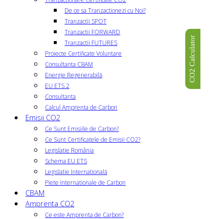
De ce sa Tranzactionezi cu Noi?
Tranzactii SPOT
Tranzactii FORWARD
CO2 Calculator
Tranzactii FUTURES
Proiecte Certificate Voluntare
Consultanta CBAM
Energie Regenerabilă
EU ETS 2
Consultanta
Calcul Amprenta de Carbon
Emisii CO2
Ce Sunt Emisiile de Carbon?
Ce Sunt Certificatele de Emisii CO2?
Legislatie România
Schema EU ETS
Legislatie Internatională
Piete Internationale de Carbon
CBAM
Amprenta CO2
Ce este Amprenta de Carbon?