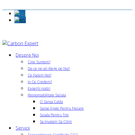
Despre Noi
Cine Suntem?
De ce ne-ati Alege pe Noi?
Ce Facem Noi?
In Ce Credem?
Expertii nostri
Responsabilitate Sociala
O Sansa Calda
Sanse Egale Pentru Fiecare
Scoala Pentru Toti
Sa Invatam Sa Citim
Servicii
Tranzactionare Certificate CO2