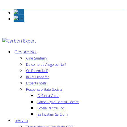
Despre Noi
Cine Suntem?
De ce ne-ati Alege pe Noi?
Ce Facem Noi?
In Ce Credem?
Expertii nostri
Responsabilitate Sociala
O Sansa Calda
Sanse Egale Pentru Fiecare
Scoala Pentru Toti
Sa Invatam Sa Citim
Servicii
Tranzactionare Certificate CO2