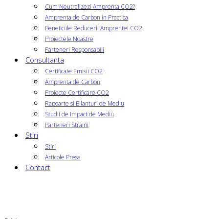
Cum Neutralizezi Amprenta CO2?
Amprenta de Carbon in Practica
Beneficiile Reducerii Amprentei CO2
Proiectele Noastre
Parteneri Responsabili
Consultanta
Certificate Emisii CO2
Amprenta de Carbon
Proiecte Certificare CO2
Rapoarte si Bilanturi de Mediu
Studii de Impact de Mediu
Parteneri Straini
Stiri
Stiri
Articole Presa
Contact