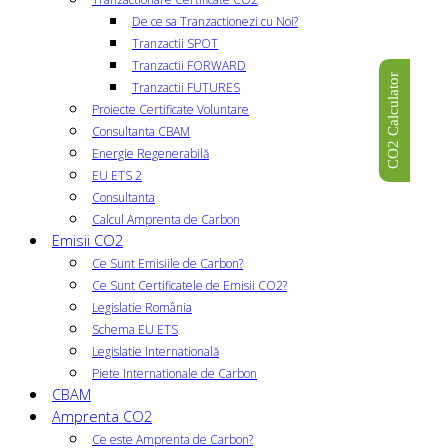
De ce sa Tranzactionezi cu Noi?
Tranzactii SPOT
Tranzactii FORWARD
CO2 Calculator
Tranzactii FUTURES
Proiecte Certificate Voluntare
Consultanta CBAM
Energie Regenerabilă
EU ETS 2
Consultanta
Calcul Amprenta de Carbon
Emisii CO2
Ce Sunt Emisiile de Carbon?
Ce Sunt Certificatele de Emisii CO2?
Legislatie România
Schema EU ETS
Legislatie Internatională
Piete Internationale de Carbon
CBAM
Amprenta CO2
Ce este Amprenta de Carbon?