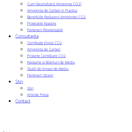
Cum Neutralizezi Amprenta CO2?
Amprenta de Carbon in Practica
Beneficiile Reducerii Amprentei CO2
Proiectele Noastre
Parteneri Responsabili
Consultanta
Certificate Emisii CO2
Amprenta de Carbon
Proiecte Certificare CO2
Rapoarte si Bilanturi de Mediu
Studii de Impact de Mediu
Parteneri Straini
Stiri
Stiri
Articole Presa
Contact