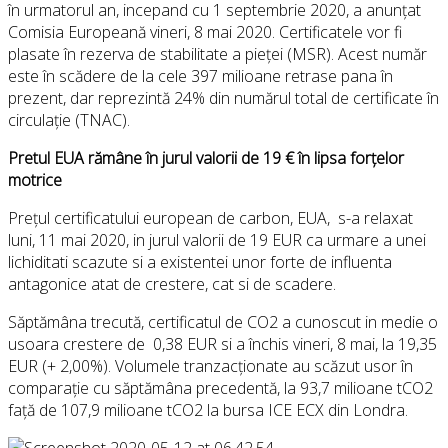
în urmatorul an, incepand cu 1 septembrie 2020, a anunțat
Comisia Europeană vineri, 8 mai 2020. Certificatele vor fi
plasate în rezerva de stabilitate a pieței (MSR). Acest număr
este în scădere de la cele 397 milioane retrase pana în
prezent, dar reprezintă 24% din numărul total de certificate în
circulație (TNAC).
Pretul EUA rămâne în jurul valorii de 19 € în lipsa forțelor
motrice
Prețul certificatului european de carbon, EUA, s-a relaxat
luni, 11 mai 2020, in jurul valorii de 19 EUR ca urmare a unei
lichiditati scazute si a existentei unor forte de influenta
antagonice atat de crestere, cat si de scadere.
Săptămâna trecută, certificatul de CO2 a cunoscut in medie o
usoara crestere de 0,38 EUR si a închis vineri, 8 mai, la 19,35
EUR (+ 2,00%). Volumele tranzacționate au scăzut usor în
comparație cu săptămâna precedentă, la 93,7 milioane tCO2
față de 107,9 milioane tCO2 la bursa ICE ECX din Londra.