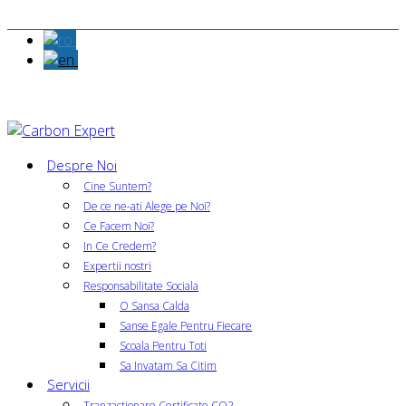
Despre Noi
Cine Suntem?
De ce ne-ati Alege pe Noi?
Ce Facem Noi?
In Ce Credem?
Expertii nostri
Responsabilitate Sociala
O Sansa Calda
Sanse Egale Pentru Fiecare
Scoala Pentru Toti
Sa Invatam Sa Citim
Servicii
Tranzactionare Certificate CO2