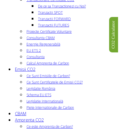
De ce sa Tranzactionezi cu Noi?
Tranzactii SPOT
Tranzactii FORWARD
CO2 Calculator
Tranzactii FUTURES
Proiecte Certificate Voluntare
Consultanta CBAM
Energie Regenerabilă
EU ETS 2
Consultanta
Calcul Amprenta de Carbon
Emisii CO2
Ce Sunt Emisiile de Carbon?
Ce Sunt Certificatele de Emisii CO2?
Legislatie România
Schema EU ETS
Legislatie Internatională
Piete Internationale de Carbon
CBAM
Amprenta CO2
Ce este Amprenta de Carbon?