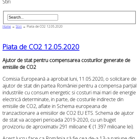
Stiri
Home
→
Stiri
→
Piata de CO2 12.05.2020
Piata de CO2 12.05.2020
Ajutor de stat pentru compensarea costurilor generate de
emisiile de CO2
Comisia Europeană a aprobat luni, 11.05.2020, o solicitare de
ajutor de stat din partea României pentru a compensa parțial
industriile cu consum energetic si costuri mai mari de energie
electrică determinate, in parte, de costurile indirecte din
emisiile de CO2, aflate in Schema europeana de
tranzactionare a emisiilor de CO2 EU ETS. Schema de ajutor
de stat va acoperi perioada 2019-2020, cu un buget
provizoriu de aproximativ 291 milioane € (1.397 milioane lei).
Acest lucru face ca România să fie cea de-a 13-a națiune din