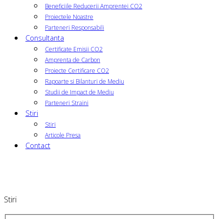
Beneficiile Reducerii Amprentei CO2
Proiectele Noastre
Parteneri Responsabili
Consultanta
Certificate Emisii CO2
Amprenta de Carbon
Proiecte Certificare CO2
Rapoarte si Bilanturi de Mediu
Studii de Impact de Mediu
Parteneri Straini
Stiri
Stiri
Articole Presa
Contact
Stiri