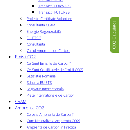
Tranzactii FORWARD
Tranzactii FUTURES
Proiecte Certificate Voluntare
CO2 Calculator
Consultanta CBAM
Energie Regenerabilă
EU ETS 2
Consultanta
Calcul Amprenta de Carbon
Emisii CO2
Ce Sunt Emisiile de Carbon?
Ce Sunt Certificatele de Emisii CO2?
Legislatie România
Schema EU ETS
Legislatie Internatională
Piete Internationale de Carbon
CBAM
Amprenta CO2
Ce este Amprenta de Carbon?
Cum Neutralizezi Amprenta CO2?
Amprenta de Carbon in Practica