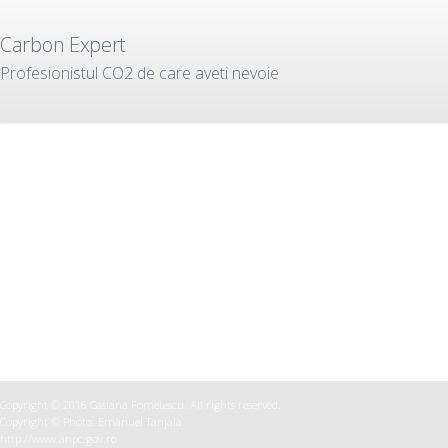
Carbon Expert
Profesionistul CO2 de care aveti nevoie
Despre Noi
Our Services
Cine Suntem?
CO2 Emissions Trading
De ce ne-ati Alege pe Noi?
Voluntary Credits Projects
Ce Facem Noi?
Energy Efficiency Projects
In Ce Credem?
Consultancy
Expertul Anului
Copyright © 2016
Casiana Fometescu
. All rights reserved.
Copyright © Photo:
Emanuel Tanjala
http://www.anpc.gov.ro