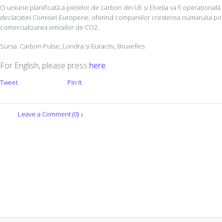
O uniune planificată a piețelor de carbon din UE și Elveția va fi operaționa
declaratiei Comisiei Europene, oferind companiilor cresterea numarului pote
comercializarea emisiilor de CO2.
Sursa: Carbon Pulse, Londra și Euractiv, Bruxelles
For English, please press
here.
Tweet
Pin It
Leave a Comment (0) ↓