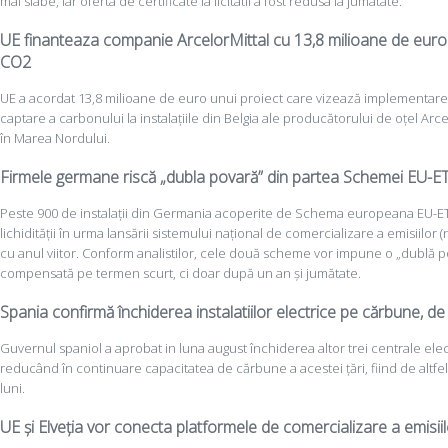
mai slabe, iar oferta de certificate la licitatii a fost redusa la jumatate.
UE finanteaza companie ArcelorMittal cu 13,8 milioane de euro 
CO2
UE a acordat 13,8 milioane de euro unui proiect care vizează implementare
captare a carbonului la instalațiile din Belgia ale producătorului de oțel Arce
în Marea Nordului.
Firmele germane riscă „dubla povară” din partea Schemei EU-ETS
Peste 900 de instalații din Germania acoperite de Schema europeana EU-E
lichidității în urma lansării sistemului național de comercializare a emisiilor
cu anul viitor. Conform analistilor, cele două scheme vor impune o „dublă p
compensată pe termen scurt, ci doar după un an și jumătate.
Spania confirmă închiderea instalatiilor electrice pe cărbune, d
Guvernul spaniol a aprobat in luna august închiderea altor trei centrale el
reducând în continuare capacitatea de cărbune a acestei țări, fiind de altfe
luni.
UE și Elveția vor conecta platformele de comercializare a emisii