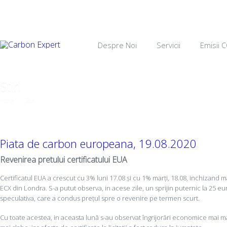
Despre Noi
Servicii
Emisii 
Stiri
Home
→
Stiri
→
Piata de carbon europeana, 19.08.2020
Piata de carbon europeana, 19.08.2020
Revenirea pretului certificatului EUA
Certificatul EUA a crescut cu 3% luni 17.08 și cu 1% marți, 18.08, inchizand m
ECX din Londra. S-a putut observa, in acese zile, un sprijin puternic la 25 eu
speculativa, care a condus prețul spre o revenire pe termen scurt.
Cu toate acestea, in aceasta lună s-au observat îngrijorări economice mai m