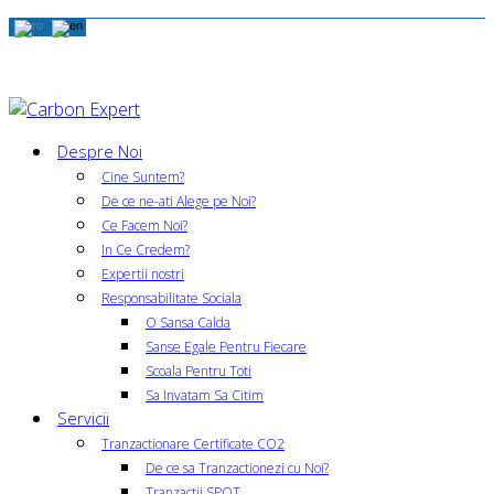
Despre Noi
Cine Suntem?
De ce ne-ati Alege pe Noi?
Ce Facem Noi?
In Ce Credem?
Expertii nostri
Responsabilitate Sociala
O Sansa Calda
Sanse Egale Pentru Fiecare
Scoala Pentru Toti
Sa Invatam Sa Citim
Servicii
Tranzactionare Certificate CO2
De ce sa Tranzactionezi cu Noi?
Tranzactii SPOT