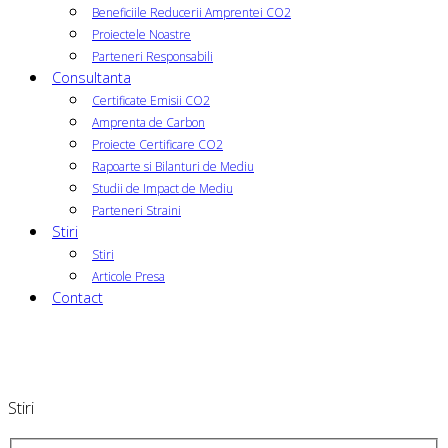
Beneficiile Reducerii Amprentei CO2
Proiectele Noastre
Parteneri Responsabili
Consultanta
Certificate Emisii CO2
Amprenta de Carbon
Proiecte Certificare CO2
Rapoarte si Bilanturi de Mediu
Studii de Impact de Mediu
Parteneri Straini
Stiri
Stiri
Articole Presa
Contact
Stiri