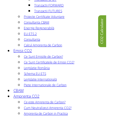
Tranzactii FORWARD
Tranzactii FUTURES
Proiecte Certificate Voluntare
CO2 Calculator
Consultanta CBAM
Energie Regenerabilă
EU ETS 2
Consultanta
Calcul Amprenta de Carbon
Emisii CO2
Ce Sunt Emisiile de Carbon?
Ce Sunt Certificatele de Emisii CO2?
Legislatie România
Schema EU ETS
Legislatie Internatională
Piete Internationale de Carbon
CBAM
Amprenta CO2
Ce este Amprenta de Carbon?
Cum Neutralizezi Amprenta CO2?
Amprenta de Carbon in Practica