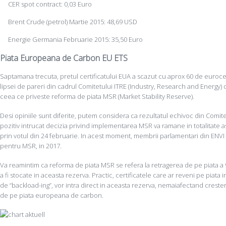
CER spot contract: 0,03 Euro
Brent Crude (petrol) Martie 2015: 48,69 USD
Energie Germania Februarie 2015: 35,50 Euro
Piata Europeana de Carbon EU ETS
Saptamana trecuta, pretul certificatului EUA a scazut cu aprox 60 de eurocen
lipsei de pareri din cadrul Comitetului ITRE (Industry, Research and Energy)
ceea ce priveste reforma de piata MSR (Market Stability Reserve).
Desi opiniile sunt diferite, putem considera ca rezultatul echivoc din Comite
pozitiv intrucat decizia privind implementarea MSR va ramane in totalitate a
prin votul din 24 februarie. In acest moment, membrii parlamentari din ENVI
pentru MSR, in 2017.
Va reamintim ca reforma de piata MSR se refera la retragerea de pe piata a
a fi stocate in aceasta rezerva. Practic, certificatele care ar reveni pe piata
de “backload-ing”, vor intra direct in aceasta rezerva, nemaiafectand creste
de pe piata europeana de carbon.