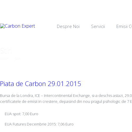
Despre Noi
Servicii
Emisii 
Stiri
Home
→
Stiri
→
Piata de Carbon 29.01.2015
Piata de Carbon 29.01.2015
Bursa de la Londra, ICE – Intercontinental Exchange, si-a deschis astazi, 29.0
certificatele de emisii in crestere, depasind din nou pragul psihologic de 7 
EUA spot: 7,00 Euro
EUA Futures Decembrie 2015: 7,06 Euro