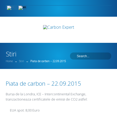
Stiri
Home
→
Stiri
→
Piata de carbon – 22.09.2015
Piata de carbon – 22.09.2015
Bursa de la Londra, ICE – Intercontinental Exchange,
tranzactioneaza certificatele de emisii de CO2 astfel:
EUA spot: 8,00 Euro