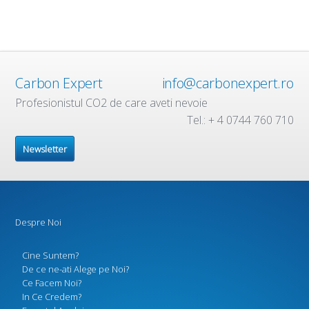
Carbon Expert
info@carbonexpert.ro
Profesionistul CO2 de care aveti nevoie
Tel.: + 4 0744 760 710
Newsletter
Despre Noi
Cine Suntem?
De ce ne-ati Alege pe Noi?
Ce Facem Noi?
In Ce Credem?