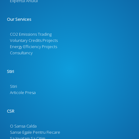
Expertul Anului
Our Services
CO2 Emissions Trading
Voluntary Credits Projects
Energy Efficiency Projects
Consultancy
Stiri
Stiri
Articole Presa
CSR
O Sansa Calda
Sanse Egale Pentru Fiecare
Sa Invatam Sa Citim