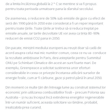
de a limita încălzirea globală la 2 ° C se mentine si va fi propus
pentru toata perioada urmatoare pana la sfarsitul secolului.
De asemenea, o reducere de 50% sub emisiile de gaze cu efect de
seră din 1990 până în 2050 este considerat a fi un reper important
pentru toate țările. Toate țările ar trebui să-si reduca treptat pe
emisiile anuale, iar tarile dezvoltate UE vor avea ca tinta 80 -90%
reduceri de emisii CO2 pana in 2050.
Din pacate, miniștrii mediului europeni au reușit doar să cadă de
acord asupra celui mai mic numitor comun, ceea ce nu va conduce
la rezultate ambițioase în Paris, desi asteptarile pentru Summitul
ONU pe Schimbari Climatice din acest an sunt foarte mari. De
exemplu, Greenpeace a solicitat sustinerea unor eforturi
considerabile in ceea ce privește încetarea utilizării surselor de
energie fosile, cum ar fi cărbune, gaze și petrol până în anul 2050.
Din moment ce multe țări din întreaga lume au construit sistemul lor
economic prin utilizarea combustibililor fosili – precum Polonia sau
Australia – și nu au început încă extinderea energiilor regenerabile
într-un număr suficient, aceasta solicitare va rămâne, probabil,
irealizabila prea curand.