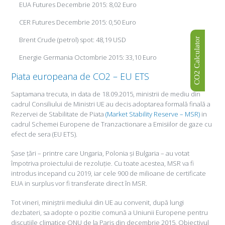
EUA Futures Decembrie 2015: 8,02 Euro
CER Futures Decembrie 2015: 0,50 Euro
Brent Crude (petrol) spot: 48,19 USD
CO2 Calculator
Energie Germania Octombrie 2015: 33,10 Euro
Piata europeana de CO2 – EU ETS
Saptamana trecuta, in data de 18.09.2015, ministrii de mediu din
cadrul Consiliului de Ministri UE au decis adoptarea formală finală a
Rezervei de Stabilitate de Piata
(Market Stability Reserve – MSR)
in
cadrul Schemei Europene de Tranzactionare a Emisiilor de gaze cu
efect de sera (EU ETS).
Șase țări – printre care Ungaria, Polonia și Bulgaria – au votat
împotriva proiectului de rezoluție. Cu toate acestea, MSR va fi
introdus incepand cu 2019, iar cele 900 de milioane de certificate
EUA in surplus vor fi transferate direct în MSR.
Tot vineri, miniștrii mediului din UE au convenit, după lungi
dezbateri, sa adopte o pozitie comună a Uniunii Europene pentru
discuțiile climatice ONU de la Paris din decembrie 2015. Obiectivul