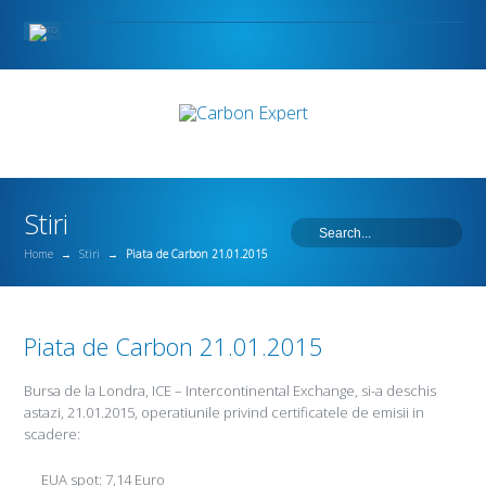
Stiri
Home
→
Stiri
→
Piata de Carbon 21.01.2015
Piata de Carbon 21.01.2015
Bursa de la Londra, ICE – Intercontinental Exchange, si-a deschis
astazi, 21.01.2015, operatiunile privind certificatele de emisii in
scadere:
EUA spot: 7,14 Euro