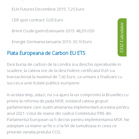
EUA Futures Decembrie 2015: 7,25 Euro
CER spot contract: 0,03 Euro
CO2 Calculator
Brent Crude (petrol) Ianuarie 2015: 48,29 USD
Energie Germania Ianuarie 2015: 33,10 Euro
Piata Europeana de Carbon EU ETS
Desi bursa de carbon de la Londra si-a deschis operatiunile in
scadere, la cateva ore de la deschidere certificatul EUA s-a
tranzactionat la maximul de 7,42 Euro, ca urmare a finalizarii cu
succes a unei licitatii publice europene.
In acelasi timp, astazi, nu s-a ajuns la un compromis la Bruxelles cu
privire la reforma de piata MSR, existand cateva grupuri
parlamentare care sustin amanarea implementarii acesteia pentru
anul 2021. Votul de maine din cadrul Comitetului ITRE din
Parlamentul European va fi decisiv pentru implementarea MSR. Ne
asteptam ca maine sa fie o zi la fel de tumultoasa in ceea ce
priveste variatia pretului CO2.