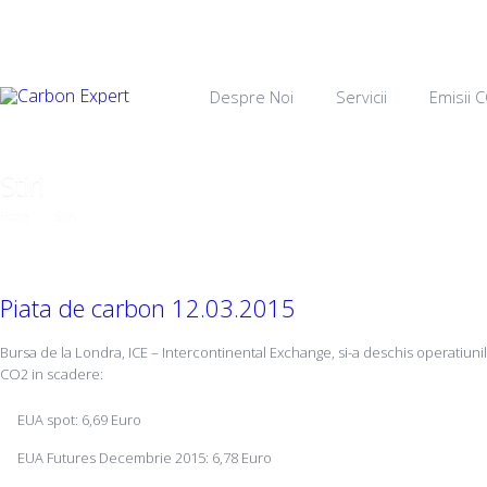
Despre Noi
Servicii
Emisii 
Stiri
Home
→
Stiri
→
Piata de carbon 12.03.2015
Piata de carbon 12.03.2015
Bursa de la Londra, ICE – Intercontinental Exchange, si-a deschis operatiunil
CO2 in scadere:
EUA spot: 6,69 Euro
EUA Futures Decembrie 2015: 6,78 Euro