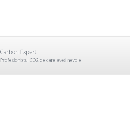
Carbon Expert
Profesionistul CO2 de care aveti nevoie
Despre Noi
Our Services
Cine Suntem?
CO2 Emissions Trading
De ce ne-ati Alege pe Noi?
Voluntary Credits Projects
Ce Facem Noi?
Energy Efficiency Projects
In Ce Credem?
Consultancy
Expertul Anului