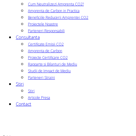
Cum Neutralizezi Amprenta CO2?
Amprenta de Carbon in Practica
Beneficiile Reducerii Amprentei CO2
Proiectele Noastre
Parteneri Responsabili
Consultanta
Certificate Emisii CO2
Amprenta de Carbon
Proiecte Certificare CO2
Rapoarte si Bilanturi de Mediu
Studii de Impact de Mediu
Parteneri Straini
Stiri
Stiri
Articole Presa
Contact