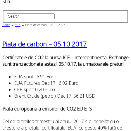
Stiri
Home
→
Stiri
→
Piata de carbon – 05.10.2017
Piata de carbon – 05.10.2017
Certificatele de CO2 la bursa ICE – Intercontinental Exchange
sunt tranzactionate astazi, 05.10.17, la urmatoarele preturi:
EUA spot: 6.91 Euro
EUA Futures Dec’17: 6.92 Euro
CER spot: 0,20 Euro
Brent Crude (petrol) Dec’17: 56.21 USD
Piata europeana a emisiilor de CO2 EU ETS
Cel de-al treilea trimestru al anului 2017 s-a incheiat cu o
crestere a pretului certificatului EUA cu peste 40% față de