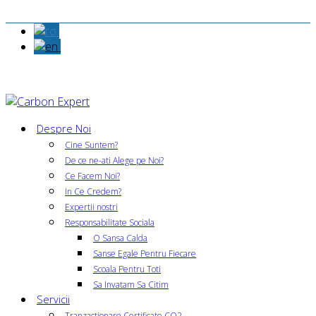
Despre Noi
Cine Suntem?
De ce ne-ati Alege pe Noi?
Ce Facem Noi?
In Ce Credem?
Expertii nostri
Responsabilitate Sociala
O Sansa Calda
Sanse Egale Pentru Fiecare
Scoala Pentru Toti
Sa Invatam Sa Citim
Servicii
Tranzactionare Certificate CO2