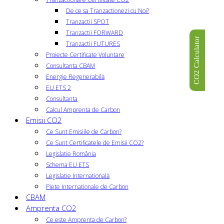
De ce sa Tranzactionezi cu Noi?
Tranzactii SPOT
Tranzactii FORWARD
CO2 Calculator
Tranzactii FUTURES
Proiecte Certificate Voluntare
Consultanta CBAM
Energie Regenerabilă
EU ETS 2
Consultanta
Calcul Amprenta de Carbon
Emisii CO2
Ce Sunt Emisiile de Carbon?
Ce Sunt Certificatele de Emisii CO2?
Legislatie România
Schema EU ETS
Legislatie Internatională
Piete Internationale de Carbon
CBAM
Amprenta CO2
Ce este Amprenta de Carbon?