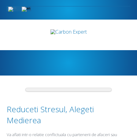
Reduceti Stresul, Alegeti
Medierea
Va aflati intr-o relatie conflictuala cu partenerii de afaceri sau