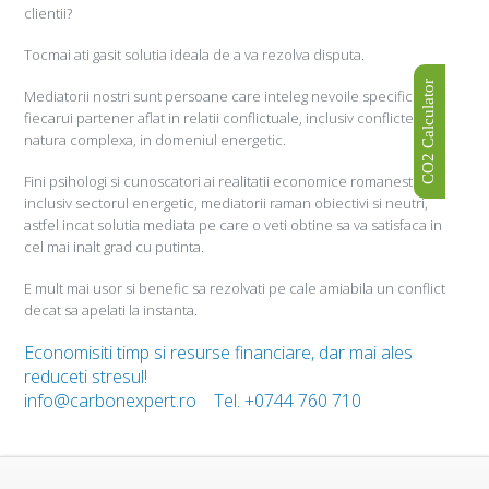
clientii?
Tocmai ati gasit solutia ideala de a va rezolva disputa.
CO2 Calculator
Mediatorii nostri sunt persoane care inteleg nevoile specifice ale
fiecarui partener aflat in relatii conflictuale, inclusiv conflicte de
natura complexa, in domeniul energetic.
Fini psihologi si cunoscatori ai realitatii economice romanesti,
inclusiv sectorul energetic, mediatorii raman obiectivi si neutri,
astfel incat solutia mediata pe care o veti obtine sa va satisfaca in
cel mai inalt grad cu putinta.
E mult mai usor si benefic sa rezolvati pe cale amiabila un conflict
decat sa apelati la instanta.
Economisiti timp si resurse financiare, dar mai ales
reduceti stresul!
info@carbonexpert.ro Tel. +0744 760 710