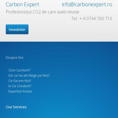
Carbon Expert
info@carbonexpert.ro
Profesionistul CO2 de care aveti nevoie
Tel.: + 4 0744 760 710
Newsletter
Despre Noi
Cine Suntem?
De ce ne-ati Alege pe Noi?
Ce Facem Noi?
In Ce Credem?
Expertul Anului
Our Services