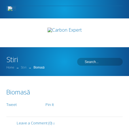
Stiri
Home
→
Stiri
→
Biomasă
Biomasă
Tweet
Pin It
Leave a Comment (0) ↓