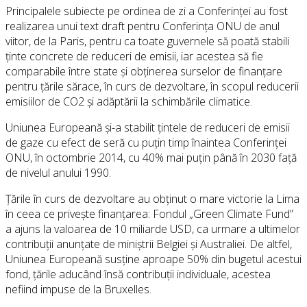
Principalele subiecte pe ordinea de zi a Conferinței au fost
realizarea unui text draft pentru Conferința ONU de anul
viitor, de la Paris, pentru ca toate guvernele să poată stabili
ținte concrete de reduceri de emisii, iar acestea să fie
comparabile între state și obținerea surselor de finanțare
pentru țările sărace, în curs de dezvoltare, în scopul reducerii
emisiilor de CO2 și adăptării la schimbările climatice.
Uniunea Europeană și-a stabilit țintele de reduceri de emisii
de gaze cu efect de seră cu puțin timp înaintea Conferinței
ONU, în octombrie 2014, cu 40% mai puțin până în 2030 față
de nivelul anului 1990.
Țările în curs de dezvoltare au obținut o mare victorie la Lima
în ceea ce privește finanțarea: Fondul „Green Climate Fund”
a ajuns la valoarea de 10 miliarde USD, ca urmare a ultimelor
contribuții anunțate de miniștrii Belgiei și Australiei. De altfel,
Uniunea Europeană susține aproape 50% din bugetul acestui
fond, țările aducând însă contribuții individuale, acestea
nefiind impuse de la Bruxelles.