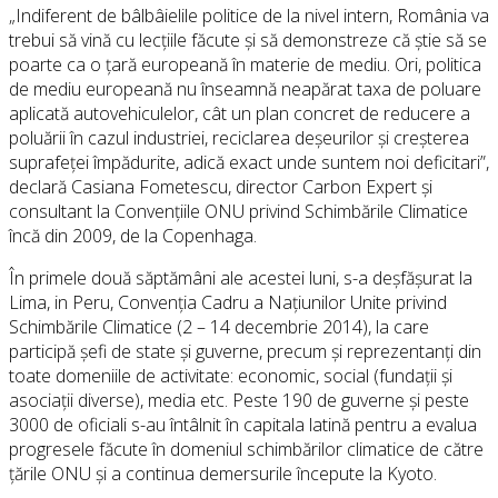
„Indiferent de bâlbâielile politice de la nivel intern, România va
trebui să vină cu lecțiile făcute și să demonstreze că știe să se
poarte ca o țară europeană în materie de mediu. Ori, politica
de mediu europeană nu înseamnă neapărat taxa de poluare
aplicată autovehiculelor, cât un plan concret de reducere a
poluării în cazul industriei, reciclarea deșeurilor și creșterea
suprafeței împădurite, adică exact unde suntem noi deficitari”,
declară Casiana Fometescu, director Carbon Expert și
consultant la Convențiile ONU privind Schimbările Climatice
încă din 2009, de la Copenhaga.
În primele două săptămâni ale acestei luni, s-a deșfășurat la
Lima, in Peru, Convenția Cadru a Națiunilor Unite privind
Schimbările Climatice (2 – 14 decembrie 2014), la care
participă șefi de state și guverne, precum și reprezentanți din
toate domeniile de activitate: economic, social (fundații și
asociații diverse), media etc. Peste 190 de guverne și peste
3000 de oficiali s-au întâlnit în capitala latină pentru a evalua
progresele făcute în domeniul schimbărilor climatice de către
țările ONU și a continua demersurile începute la Kyoto.