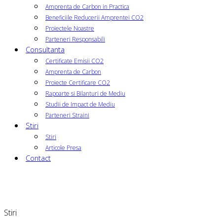
Amprenta de Carbon in Practica
Beneficiile Reducerii Amprentei CO2
Proiectele Noastre
Parteneri Responsabili
Consultanta
Certificate Emisii CO2
Amprenta de Carbon
Proiecte Certificare CO2
Rapoarte si Bilanturi de Mediu
Studii de Impact de Mediu
Parteneri Straini
Stiri
Stiri
Articole Presa
Contact
Stiri