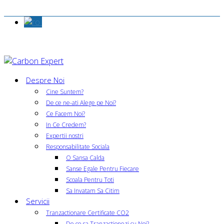
Despre Noi
Cine Suntem?
De ce ne-ati Alege pe Noi?
Ce Facem Noi?
In Ce Credem?
Expertii nostri
Responsabilitate Sociala
O Sansa Calda
Sanse Egale Pentru Fiecare
Scoala Pentru Toti
Sa Invatam Sa Citim
Servicii
Tranzactionare Certificate CO2
De ce sa Tranzactionezi cu Noi?