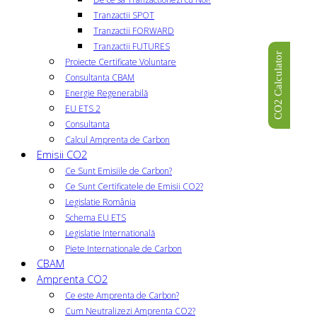
Tranzactii SPOT
Tranzactii FORWARD
Tranzactii FUTURES
CO2 Calculator
Proiecte Certificate Voluntare
Consultanta CBAM
Energie Regenerabilă
EU ETS 2
Consultanta
Calcul Amprenta de Carbon
Emisii CO2
Ce Sunt Emisiile de Carbon?
Ce Sunt Certificatele de Emisii CO2?
Legislatie România
Schema EU ETS
Legislatie Internatională
Piete Internationale de Carbon
CBAM
Amprenta CO2
Ce este Amprenta de Carbon?
Cum Neutralizezi Amprenta CO2?