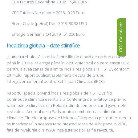
EUA Futures Decembrie 2018: 19,48 Euro
CER Futures Decembrie 2018: 0,29 Euro
Brent Crude (petrol) Dec. 2018: 80,98 USD
CO2 Calculator
Energie Germania Q4 2019: 51,050 Euro
Incalzirea globala – date stiintifice
„Lumea trebuie să-si reducă emisiile de dioxid de carbon cu 45%
până în 2030 și să atingă până în 2050 obiectivul de zero emisii CO2
pentru a avea șansa de a limita încălzirea globală la 1,5 °C”, conform
ultimului raport publicat saptamana trecuta de Grupul
Interguvernamental pentru Schimbări Climatice (IPCC).
Raportul special privind încălzirea globală de 1,5 ° C va fi o
contribuție științifică esențială la Conferința de la Katowice privind
schimbările climatice din Polonia, din decembrie, când guvernele
revizuiesc Acordul de la Paris pentru combaterea schimbărilor
climatice. Tintele propuse de Uniunea Europeana pe termen mediu
se incadreaza in aceasta tendinta (reducere de 40% pana in 2030
fata de nivelurile din 1990), insa este posibil sa fie revizuite.