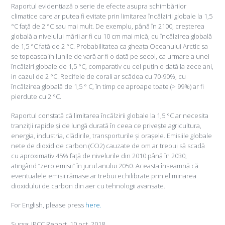
Raportul evidențiază o serie de efecte asupra schimbărilor
climatice care ar putea fi evitate prin limitarea încălzirii globale la 1,5
°C față de 2 °C sau mai mult. De exemplu, până în 2100, creșterea
globală a nivelului mării ar fi cu 10 cm mai mică, cu încălzirea globală
de 1,5 °C față de 2 °C. Probabilitatea ca gheața Oceanului Arctic sa
se topeasca în lunile de vară ar fi o dată pe secol, ca urmare a unei ​​
încălziri globale de 1,5 °C, comparativ cu cel puțin o dată la zece ani,
in cazul de 2 °C. Recifele de corali ar scădea cu 70-90%, cu
încălzirea globală de 1,5 ° C, în timp ce aproape toate (> 99%) ar fi
pierdute cu 2 °C.
Raportul constată că limitarea încălzirii globale la 1,5 °C ar necesita
tranziții rapide și de lungă durată în ceea ce privește agricultura,
energia, industria, clădirile, transporturile și orașele. Emisiile globale
nete de dioxid de carbon (CO2) cauzate de om ar trebui să scadă
cu aproximativ 45% față de nivelurile din 2010 până în 2030,
atingând “zero emisii” în jurul anului 2050. Aceasta înseamnă că
eventualele emisii rămase ar trebui echilibrate prin eliminarea
dioxidului de carbon din aer cu tehnologii avansate.
For English, please press
here.
Sursa: IPCC Report, 10 oct. 2018