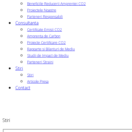
Beneficiile Reducerii Amprentei CO2
Proiectele Noastre
Parteneri Responsabili
Consultanta
Certificate Emisii CO2
Amprenta de Carbon
Proiecte Certificare CO2
Rapoarte si Bilanturi de Mediu
Studii de Impact de Mediu
Parteneri Straini
Stiri
Stiri
Articole Presa
Contact
Stiri