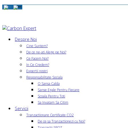
Despre Noi
Cine Suntem?
De ce ne-ati Alege pe Noi?
Ce Facem Noi?
In Ce Credem?
Expertii nostri
Responsabilitate Sociala
O Sansa Calda
Sanse Egale Pentru Fiecare
Scoala Pentru Toti
Sa Invatam Sa Citim
Servicii
Tranzactionare Certificate CO2
De ce sa Tranzactionezi cu Noi?
Tranzactii SPOT