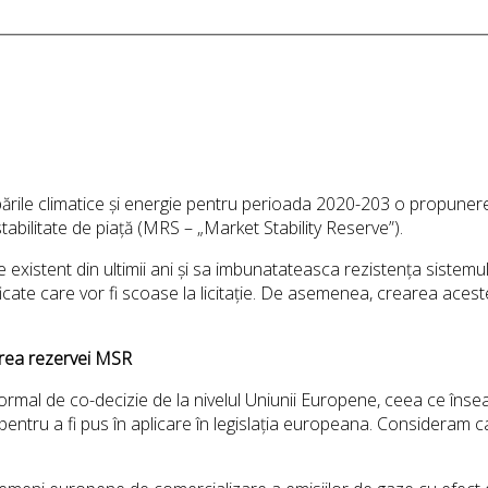
imbările climatice și energie pentru perioada 2020-203 o propune
abilitate de piață (MRS – „Market Stability Reserve”).
e existent din ultimii ani și sa imbunatateasca rezistența siste
tificate care vor fi scoase la licitație. De asemenea, crearea ace
tarea rezervei MSR
ormal de co-decizie de la nivelul Uniunii Europene, ceea ce înse
entru a fi pus în aplicare în legislația europeana. Consideram c