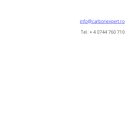
info@carbonexpert.ro
Tel.: + 4 0744 760 710