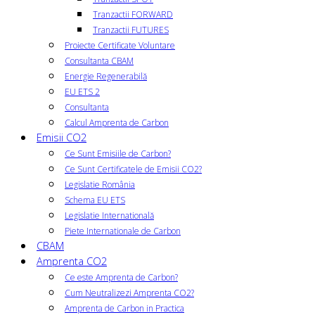
Tranzactii FORWARD
Tranzactii FUTURES
Proiecte Certificate Voluntare
Consultanta CBAM
Energie Regenerabilă
EU ETS 2
Consultanta
Calcul Amprenta de Carbon
Emisii CO2
Ce Sunt Emisiile de Carbon?
Ce Sunt Certificatele de Emisii CO2?
Legislatie România
Schema EU ETS
Legislatie Internatională
Piete Internationale de Carbon
CBAM
Amprenta CO2
Ce este Amprenta de Carbon?
Cum Neutralizezi Amprenta CO2?
Amprenta de Carbon in Practica