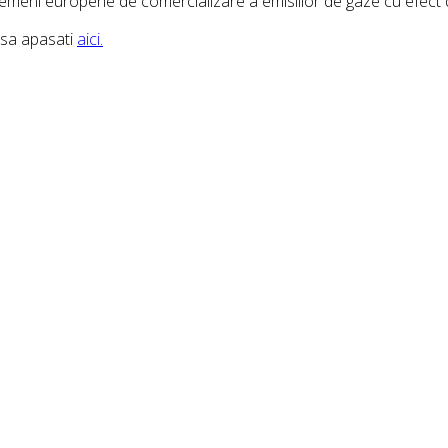
meni europene de comercializare a emisiilor de gaze cu efect 
 sa apasati
aici.