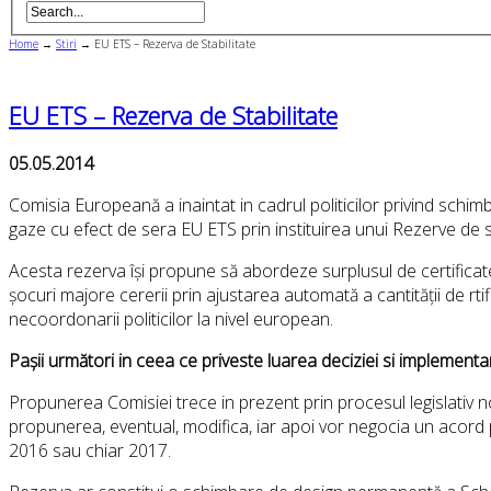
Home
→
Stiri
→
EU ETS – Rezerva de Stabilitate
EU ETS – Rezerva de Stabilitate
05.05.2014
Comisia Europeană a inaintat in cadrul politicilor privind sch
gaze cu efect de sera EU ETS prin instituirea unui Rezerve de st
Acesta rezerva își propune să abordeze surplusul de certificat
șocuri majore cererii prin ajustarea automată a cantității de r
necoordonarii politicilor la nivel european.
Pașii următori in ceea ce priveste luarea deciziei si implemen
Propunerea Comisiei trece in prezent prin procesul legislativ n
propunerea, eventual, modifica, iar apoi vor negocia un acord p
2016 sau chiar 2017.